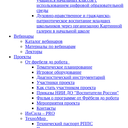
учащихся начальных классов с
использованием цифровой образовательной
среды
Духовно-нравственное и гражданско-
патриотическое воспитание младших
школьников через организацию Картинной
галереи в начальной школе
Вебинары
Каталог вебинаров
Материалы по вебинарам
Лекторы
Проекты
От фребеля до робота
Тематическое планирование
Игровое оборудование
Диагностический инструментарий
Участники проекта
Как стать участником проекта
Приказы НИИ ДО "Воспитатели России"
Фильм о программе от Фрёбеля до робота
Мероприятия проекта
Контакты
ИнСила – PRO
ТехноМир
Технический паспорт РППС