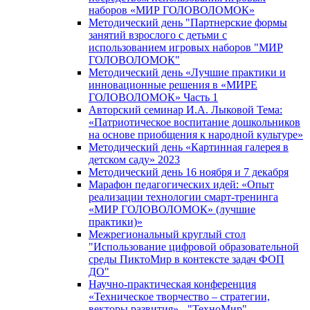
наборов «МИР ГОЛОВОЛОМОК»
Методический день "Партнерские формы
занятий взрослого с детьми с
использованием игровых наборов "МИР
ГОЛОВОЛОМОК"
Методический день «Лучшие практики и
инновационные решения в «МИРЕ
ГОЛОВОЛОМОК» Часть 1
Авторский семинар И.А. Лыковой Тема:
«Патриотическое воспитание дошкольников
на основе приобщения к народной культуре»
Методический день «Картинная галерея в
детском саду» 2023
Методический день 16 ноября и 7 декабря
Марафон педагогических идей: «Опыт
реализации технологии смарт-тренинга
«МИР ГОЛОВОЛОМОК» (лучшие
практики)»
Межрегиональный круглый стол
"Использование цифровой образовательной
среды ПиктоМир в контексте задач ФОП
ДО"
Научно-практическая конференция
«Техническое творчество – стратегии,
векторы развития» - "ТехноМир"