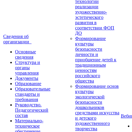
технологии
реализации
художественно-
эстетического
развития в
соответствии ФОП
ДО
Сведения об
Формирование
организации
культуры
безопасности
Основные
личности и
сведения
приобщение детей к
Структура и
традиционным
органы
ценностям
управления
российского
Документы
общества
Образование
Формирование основ
Образовательные
культуры
стандарты и
экологической
требования
безопасности
Руководство.
дошкольников
Педагогический
средствами искусства
состав
Веб
и детского
Материально-
художественного
техническое
творчества
обеспечение