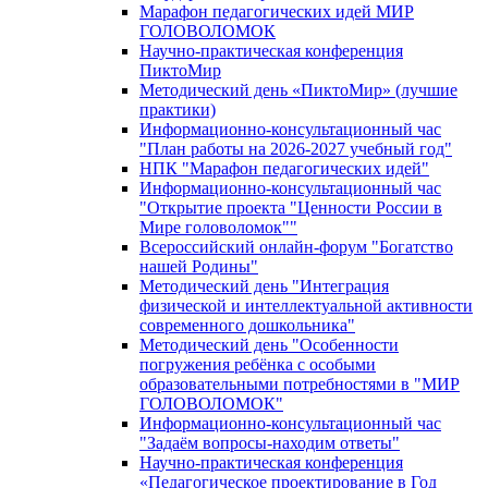
Марафон педагогических идей МИР
ГОЛОВОЛОМОК
Научно-практическая конференция
ПиктоМир
Методический день «ПиктоМир» (лучшие
практики)
Информационно-консультационный час
"План работы на 2026-2027 учебный год"
НПК "Марафон педагогических идей"
Информационно-консультационный час
"Открытие проекта "Ценности России в
Мире головоломок""
Всероссийский онлайн-форум "Богатство
нашей Родины"
Методический день "Интеграция
физической и интеллектуальной активности
современного дошкольника"
Методический день "Особенности
погружения ребёнка с особыми
образовательными потребностями в "МИР
ГОЛОВОЛОМОК"
Информационно-консультационный час
"Задаём вопросы-находим ответы"
Научно-практическая конференция
«Педагогическое проектирование в Год