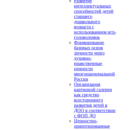
Развитие
интеллектуальных
способностей детей
старшего
дошкольного
возраста с
использованием игр-
головоломок
Формирование
базовых основ
личности через
духовно-
нравственные
ценности
многонациональной
России
Организация
картинной галереи
как средство
всестороннего
развития детей в
ДОО в соответствии
с ФОП ДО
Ценностно-
ориентированные