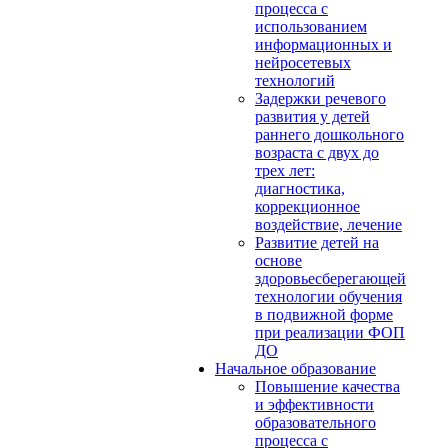
процесса с
использованием
информационных и
нейросетевых
технологий
Задержки речевого
развития у детей
раннего дошкольного
возраста с двух до
трех лет:
диагностика,
коррекционное
воздействие, лечение
Развитие детей на
основе
здоровьесберегающей
технологии обучения
в подвижной форме
при реализации ФОП
ДО
Начальное образование
Повышение качества
и эффективности
образовательного
процесса с