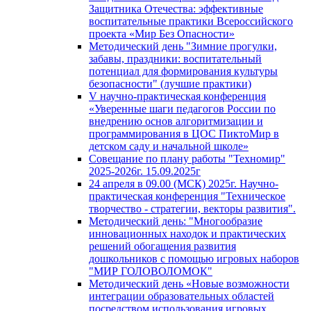
Защитника Отечества: эффективные
воспитательные практики Всероссийского
проекта «Мир Без Опасности»
Методический день "Зимние прогулки,
забавы, праздники: воспитательный
потенциал для формирования культуры
безопасности" (лучшие практики)
V научно-практическая конференция
«Уверенные шаги педагогов России по
внедрению основ алгоритмизации и
программирования в ЦОС ПиктоМир в
детском саду и начальной школе»
Совещание по плану работы "Техномир"
2025-2026г. 15.09.2025г
24 апреля в 09.00 (МСК) 2025г. Научно-
практическая конференция "Техническое
творчество - стратегии, векторы развития".
Методический день: "Многообразие
инновационных находок и практических
решений обогащения развития
дошкольников с помощью игровых наборов
"МИР ГОЛОВОЛОМОК"
Методический день «Новые возможности
интеграции образовательных областей
посредством использования игровых