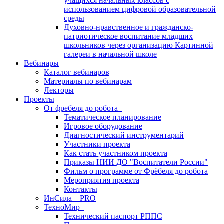
учащихся начальных классов с
использованием цифровой образовательной
среды
Духовно-нравственное и гражданско-
патриотическое воспитание младших
школьников через организацию Картинной
галереи в начальной школе
Вебинары
Каталог вебинаров
Материалы по вебинарам
Лекторы
Проекты
От фребеля до робота
Тематическое планирование
Игровое оборудование
Диагностический инструментарий
Участники проекта
Как стать участником проекта
Приказы НИИ ДО "Воспитатели России"
Фильм о программе от Фрёбеля до робота
Мероприятия проекта
Контакты
ИнСила – PRO
ТехноМир
Технический паспорт РППС