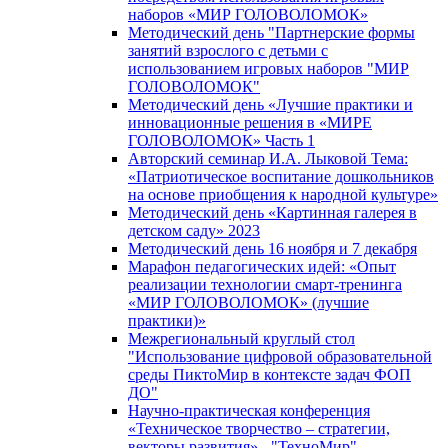
наборов «МИР ГОЛОВОЛОМОК»
Методический день "Партнерские формы
занятий взрослого с детьми с
использованием игровых наборов "МИР
ГОЛОВОЛОМОК"
Методический день «Лучшие практики и
инновационные решения в «МИРЕ
ГОЛОВОЛОМОК» Часть 1
Авторский семинар И.А. Лыковой Тема:
«Патриотическое воспитание дошкольников
на основе приобщения к народной культуре»
Методический день «Картинная галерея в
детском саду» 2023
Методический день 16 ноября и 7 декабря
Марафон педагогических идей: «Опыт
реализации технологии смарт-тренинга
«МИР ГОЛОВОЛОМОК» (лучшие
практики)»
Межрегиональный круглый стол
"Использование цифровой образовательной
среды ПиктоМир в контексте задач ФОП
ДО"
Научно-практическая конференция
«Техническое творчество – стратегии,
векторы развития» - "ТехноМир"