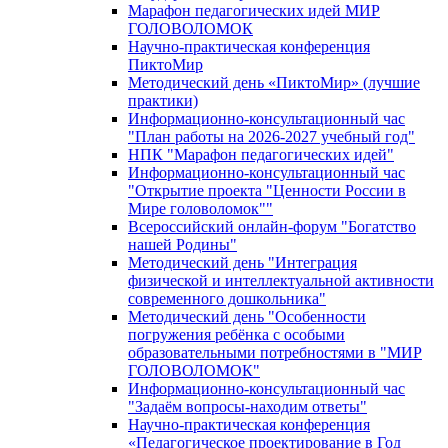
Марафон педагогических идей МИР
ГОЛОВОЛОМОК
Научно-практическая конференция
ПиктоМир
Методический день «ПиктоМир» (лучшие
практики)
Информационно-консультационный час
"План работы на 2026-2027 учебный год"
НПК "Марафон педагогических идей"
Информационно-консультационный час
"Открытие проекта "Ценности России в
Мире головоломок""
Всероссийский онлайн-форум "Богатство
нашей Родины"
Методический день "Интеграция
физической и интеллектуальной активности
современного дошкольника"
Методический день "Особенности
погружения ребёнка с особыми
образовательными потребностями в "МИР
ГОЛОВОЛОМОК"
Информационно-консультационный час
"Задаём вопросы-находим ответы"
Научно-практическая конференция
«Педагогическое проектирование в Год