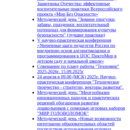
Защитника Отечества: эффективные
воспитательные практики Всероссийского
проекта «Мир Без Опасности»
Методический день "Зимние прогулки,
забавы, праздники: воспитательный
потенциал для формирования культуры
безопасности" (лучшие практики)
V научно-практическая конференция
«Уверенные шаги педагогов России по
внедрению основ алгоритмизации и
программирования в ЦОС ПиктоМир в
детском саду и начальной школе»
Совещание по плану работы "Техномир"
2025-2026г. 15.09.2025г
24 апреля в 09.00 (МСК) 2025г. Научно-
практическая конференция "Техническое
творчество - стратегии, векторы развития".
Методический день: "Многообразие
инновационных находок и практических
решений обогащения развития
дошкольников с помощью игровых наборов
"МИР ГОЛОВОЛОМОК"
Методический день «Новые возможности
интеграции образовательных областей
посредством использования игровых