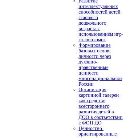
Развитие
интеллектуальных
способностей детей
старшего
дошкольного
возраста с
использованием игр-
головоломок
Формирование
базовых основ
личности через
духовно-
нравственные
ценности
многонациональной
России
Организация
картинной галереи
как средство
всестороннего
развития детей в
ДОО в соответствии
с ФОП ДО
Ценностно-
ориентированные