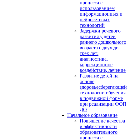
процесса с
использованием
информационных и
нейросетевых
технологий
Задержки речевого
развития у детей
раннего дошкольного
возраста с двух до
трех лет:
диагностика,
коррекционное
воздействие, лечение
Развитие детей на
основе
здоровьесберегающей
технологии обучения
в подвижной форме
при реализации ФОП
ДО
Начальное образование
Повышение качества
и эффективности
образовательного
процесса с