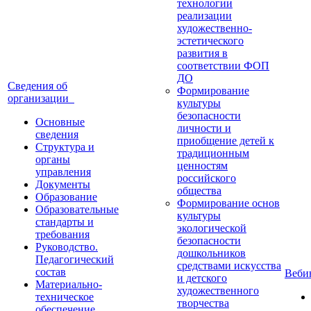
технологии
реализации
художественно-
эстетического
развития в
соответствии ФОП
ДО
Сведения об
Формирование
организации
культуры
безопасности
Основные
личности и
сведения
приобщение детей к
Структура и
традиционным
органы
ценностям
управления
российского
Документы
общества
Образование
Формирование основ
Образовательные
культуры
стандарты и
экологической
требования
безопасности
Руководство.
дошкольников
Педагогический
средствами искусства
состав
Веб
и детского
Материально-
художественного
техническое
творчества
обеспечение