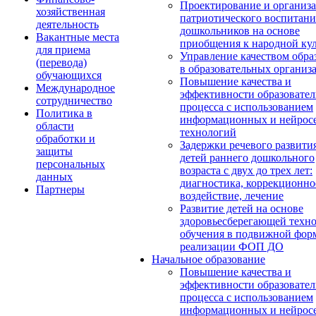
Проектирование и организ
хозяйственная
патриотического воспитани
деятельность
дошкольников на основе
Вакантные места
приобщения к народной кул
для приема
Управление качеством обра
(перевода)
в образовательных организ
обучающихся
Повышение качества и
Международное
эффективности образовател
сотрудничество
процесса с использованием
Политика в
информационных и нейрос
области
технологий
обработки и
Задержки речевого развити
защиты
детей раннего дошкольного
персональных
возраста с двух до трех лет:
данных
диагностика, коррекционно
Партнеры
воздействие, лечение
Развитие детей на основе
здоровьесберегающей техн
обучения в подвижной фор
реализации ФОП ДО
Начальное образование
Повышение качества и
эффективности образовател
процесса с использованием
информационных и нейрос