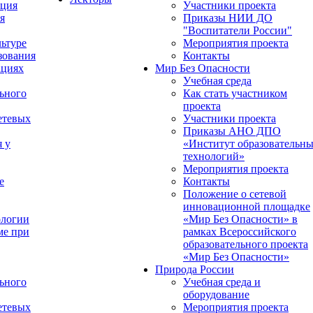
ация
Участники проекта
я
Приказы НИИ ДО
"Воспитатели России"
ьтуре
Мероприятия проекта
зования
Контакты
ациях
Мир Без Опасности
Учебная среда
ьного
Как стать участником
проекта
етевых
Участники проекта
Приказы АНО ДПО
я у
«Институт образовательн
технологий»
Мероприятия проекта
е
Контакты
Положение о сетевой
инновационной площадке
ологии
«Мир Без Опасности» в
ме при
рамках Всероссийского
образовательного проекта
«Мир Без Опасности»
Природа России
ьного
Учебная среда и
оборудование
етевых
Мероприятия проекта