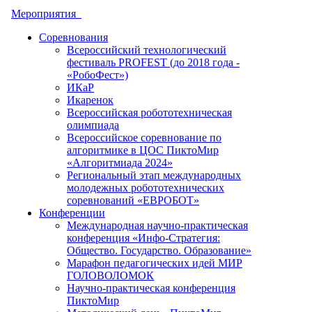
Мероприятия
Соревнования
Всероссийский технологический
фестиваль PROFEST (до 2018 года -
«РобоФест»)
ИКаР
Икаренок
Всероссийская робототехническая
олимпиада
Всероссийское соревнование по
алгоритмике в ЦОС ПиктоМир
«Алгоритмиада 2024»
Региональный этап международных
молодежных робототехнических
соревнований «ЕВРОБОТ»
Конференции
Международная научно-практическая
конференция «Инфо-Стратегия:
Общество. Государство. Образование»
Марафон педагогических идей МИР
ГОЛОВОЛОМОК
Научно-практическая конференция
ПиктоМир