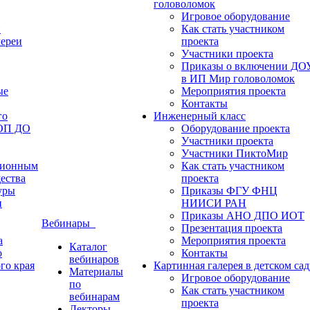
головоломок
Игровое оборудование
и
Как стать участником
лереи
проекта
Участники проекта
Приказы о включении ДО
в ИП Мир головоломок
ые
Мероприятия проекта
Контакты
го
Инженерный класс
ФОП ДО
Оборудование проекта
Участники проекта
Участники ПиктоМир
ционным
Как стать участником
ества
проекта
уры
Приказы ФГУ ФНЦ
и
НИИСИ РАН
Приказы АНО ДПО ИОТ
Вебинары
Презентация проекта
а
Мероприятия проекта
Каталог
о
Контакты
вебинаров
го края
Картинная галерея в детском сад
Материалы
Игровое оборудование
по
Как стать участником
вебинарам
проекта
Лекторы