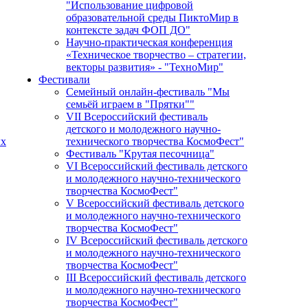
"Использование цифровой
образовательной среды ПиктоМир в
контексте задач ФОП ДО"
Научно-практическая конференция
«Техническое творчество – стратегии,
векторы развития» - "ТехноМир"
Фестивали
Семейный онлайн-фестиваль "Мы
семьёй играем в "Прятки""
VII Всероссийский фестиваль
детского и молодежного научно-
ых
технического творчества КосмоФест"
Фестиваль "Крутая песочница"
VI Всероссийский фестиваль детского
и молодежного научно-технического
творчества КосмоФест"
V Всероссийский фестиваль детского
и молодежного научно-технического
творчества КосмоФест"
IV Всероссийский фестиваль детского
и молодежного научно-технического
творчества КосмоФест"
III Всероссийский фестиваль детского
и молодежного научно-технического
творчества КосмоФест"