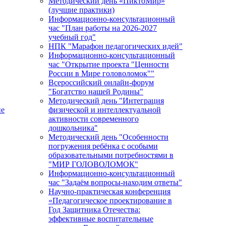
Методический день «ПиктоМир»
(лучшие практики)
Информационно-консультационный
час "План работы на 2026-2027
учебный год"
НПК "Марафон педагогических идей"
Информационно-консультационный
час "Открытие проекта "Ценности
России в Мире головоломок""
Всероссийский онлайн-форум
"Богатство нашей Родины"
Методический день "Интеграция
ие
физической и интеллектуальной
активности современного
дошкольника"
Методический день "Особенности
погружения ребёнка с особыми
образовательными потребностями в
"МИР ГОЛОВОЛОМОК"
Информационно-консультационный
час "Задаём вопросы-находим ответы"
Научно-практическая конференция
«Педагогическое проектирование в
Год Защитника Отечества:
эффективные воспитательные