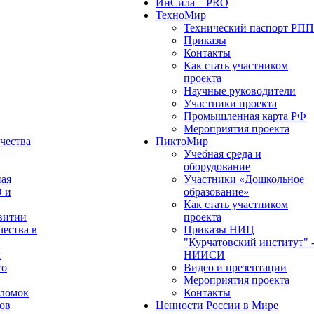
ИнСила – PRO
ТехноМир
Технический паспорт РП
Приказы
Контакты
Как стать участником
проекта
Научные руководители
Участники проекта
Промышленная карта РФ
Мероприятия проекта
чества
ПиктоМир
Учебная среда и
оборудование
ная
Участники «Дошкольное
О и
образование»
Как стать участником
витии
проекта
чества в
Приказы НИЦ
"Курчатовский институт" 
х
НИИСИ
го
Видео и презентации
Мероприятия проекта
оломок
Контакты
ов
Ценности России в Мире