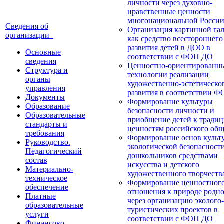
личности через духовно-
нравственные ценности
многонациональной Росси
Сведения об
Организация картинной га
организации
как средство всестороннего
развития детей в ДОО в
Основные
соответствии с ФОП ДО
сведения
Ценностно-ориентированн
Структура и
технологии реализации
органы
художественно-эстетическо
управления
развития в соответствии 
Документы
Формирование культуры
Образование
безопасности личности и
Образовательные
приобщение детей к тради
стандарты и
ценностям российского общ
требования
Формирование основ культ
Руководство.
экологической безопасност
Педагогический
дошкольников средствами
состав
искусства и детского
Материально-
художественного творчеств
техническое
Формирование ценностног
обеспечение
отношения к природе родно
Платные
через организацию эколого-
образовательные
туристических проектов в
услуги
соответствии с ФОП ДО
Финансово-