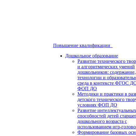
Повышение квалификации
Дошкольное образование
Развитие технического твор
и алгоритмических умений
дошкольников: содержание,
технологии и образователь
среда в контексте ФГОС Д
ФОП ДО
Методики и практики в раз
детского технического твор
условиях ФОП ДО
Развитие интеллектуальны
способностей детей старше
дошкольного возраста с
использованием игр-голов
Формирование базовых осн