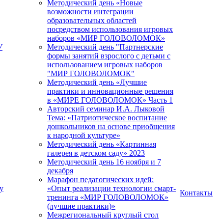
Методический день «Новые
возможности интеграции
образовательных областей
посредством использования игровых
наборов «МИР ГОЛОВОЛОМОК»
У
Методический день "Партнерские
формы занятий взрослого с детьми с
использованием игровых наборов
"МИР ГОЛОВОЛОМОК"
Методический день «Лучшие
практики и инновационные решения
в «МИРЕ ГОЛОВОЛОМОК» Часть 1
Авторский семинар И.А. Лыковой
Тема: «Патриотическое воспитание
дошкольников на основе приобщения
к народной культуре»
Методический день «Картинная
галерея в детском саду» 2023
Методический день 16 ноября и 7
декабря
Марафон педагогических идей:
у
«Опыт реализации технологии смарт-
Контакты
тренинга «МИР ГОЛОВОЛОМОК»
(лучшие практики)»
Межрегиональный круглый стол