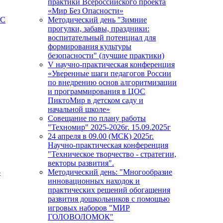
практики Всероссийского проекта
«Мир Без Опасности»
ПС
Методический день "Зимние
прогулки, забавы, праздники:
воспитательный потенциал для
формирования культуры
безопасности" (лучшие практики)
V научно-практическая конференция
«Уверенные шаги педагогов России
по внедрению основ алгоритмизации
и программирования в ЦОС
ПиктоМир в детском саду и
начальной школе»
Совещание по плану работы
"Техномир" 2025-2026г. 15.09.2025г
24 апреля в 09.00 (МСК) 2025г.
Научно-практическая конференция
"Техническое творчество - стратегии,
векторы развития".
-
Методический день: "Многообразие
инновационных находок и
практических решений обогащения
развития дошкольников с помощью
игровых наборов "МИР
ГОЛОВОЛОМОК"