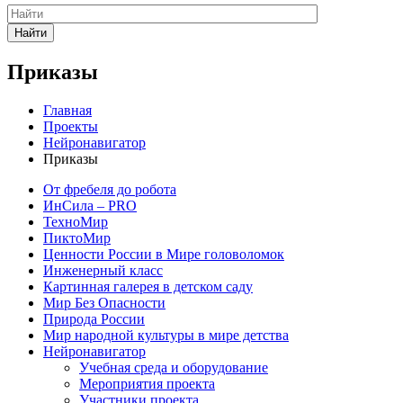
Найти
Приказы
Главная
Проекты
Нейронавигатор
Приказы
От фребеля до робота
ИнСила – PRO
ТехноМир
ПиктоМир
Ценности России в Мире головоломок
Инженерный класс
Картинная галерея в детском саду
Мир Без Опасности
Природа России
Мир народной культуры в мире детства
Нейронавигатор
Учебная среда и оборудование
Мероприятия проекта
Участники проекта