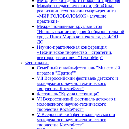
Методический день 16 ноября и 7 декабря
Марафон педагогических идей: «Опыт
реализации технологии смарт-тренинга
«МИР ГОЛОВОЛОМОК» (лучшие
практики)»
Межрегиональный круглый стол
"Использование цифровой образовательной
среды ПиктоМир в контексте задач ФОП
ДО"
Научно-практическая конференция
«Техническое творчество – стратегии,
векторы развития» - "ТехноМир"
Фестивали
Семейный онлайн-фестиваль "Мы семьёй
играем в "Прятки""
VII Всероссийский фестиваль детского и
молодежного научно-технического
творчества КосмоФест"
Фестиваль "Крутая песочница"
VI Всероссийский фестиваль детского и
молодежного научно-технического
творчества КосмоФест"
V Всероссийский фестиваль детского и
молодежного научно-технического
творчества КосмоФест"