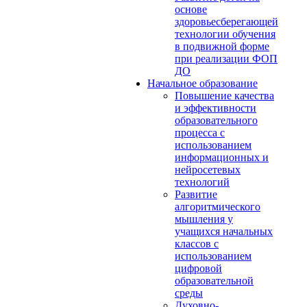
основе
здоровьесберегающей
технологии обучения
в подвижной форме
при реализации ФОП
ДО
Начальное образование
Повышение качества
и эффективности
образовательного
процесса с
использованием
информационных и
нейросетевых
технологий
Развитие
алгоритмического
мышления у
учащихся начальных
классов с
использованием
цифровой
образовательной
среды
Духовно-