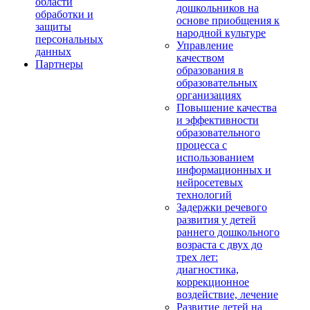
области
дошкольников на
обработки и
основе приобщения к
защиты
народной культуре
персональных
Управление
данных
качеством
Партнеры
образования в
образовательных
организациях
Повышение качества
и эффективности
образовательного
процесса с
использованием
информационных и
нейросетевых
технологий
Задержки речевого
развития у детей
раннего дошкольного
возраста с двух до
трех лет:
диагностика,
коррекционное
воздействие, лечение
Развитие детей на