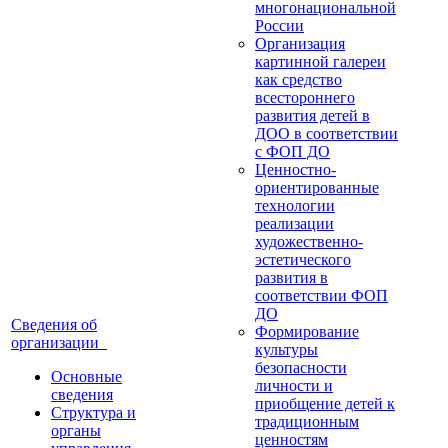
многонациональной
России
Организация
картинной галереи
как средство
всестороннего
развития детей в
ДОО в соответствии
с ФОП ДО
Ценностно-
ориентированные
технологии
реализации
художественно-
эстетического
развития в
соответствии ФОП
ДО
Сведения об
Формирование
организации
культуры
безопасности
Основные
личности и
сведения
приобщение детей к
Структура и
традиционным
органы
ценностям