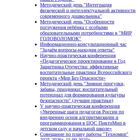
Методический день "Интеграция
физической и интеллектуальной активности
современного дошкольника"
Методический день "Особенности
погружения ребёнка с особыми
образовательными потребностями в "МИР
ГОЛОВОЛОМОК"
Информационно-консультационный час
"Задаём вопросы-находим ответы"
Научно-практическая конференция
«Педагогическое проектирование в Год
Защитника Отечества: эффективные
воспитательные практики Всероссийского
проекта «Мир Без Опасности»
Методический день "Зимние прогулки,
забавы, праздники: воспитательный
потенциал для формирования культуры
безопасности" (лучшие практики)
V научно-практическая конференция
«Уверенные шаги педагогов России по
внедрению основ алгоритмизации и
программирования в ЦОС ПиктоМир в
детском саду и начальной школе»
Совещание по плану работы "Техномир"
2025-2026г. 15.09.2025г