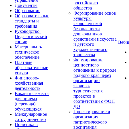
управления
российского
Документы
общества
Образование
Формирование основ
Образовательные
культуры
стандарты и
экологической
требования
безопасности
Руководство.
дошкольников
Педагогический
средствами искусства
состав
Веб
и детского
Материально-
художественного
техническое
творчества
обеспечение
Формирование
Платные
ценностного
образовательные
отношения к природе
услуги
родного края через
Финансово-
организацию
хозяйственная
эколого-
деятельность
туристических
Вакантные места
проектов в
для приема
соответствии с ФОП
(перевода)
ДО
обучающихся
Проектирование и
Международное
организация
сотрудничество
патриотического
Политика в
воспитания