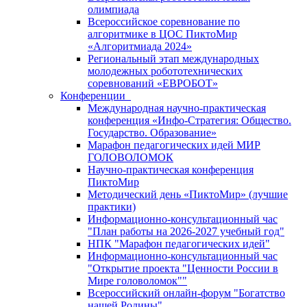
олимпиада
Всероссийское соревнование по
алгоритмике в ЦОС ПиктоМир
«Алгоритмиада 2024»
Региональный этап международных
молодежных робототехнических
соревнований «ЕВРОБОТ»
Конференции
Международная научно-практическая
конференция «Инфо-Стратегия: Общество.
Государство. Образование»
Марафон педагогических идей МИР
ГОЛОВОЛОМОК
Научно-практическая конференция
ПиктоМир
Методический день «ПиктоМир» (лучшие
практики)
Информационно-консультационный час
"План работы на 2026-2027 учебный год"
НПК "Марафон педагогических идей"
Информационно-консультационный час
"Открытие проекта "Ценности России в
Мире головоломок""
Всероссийский онлайн-форум "Богатство
нашей Родины"