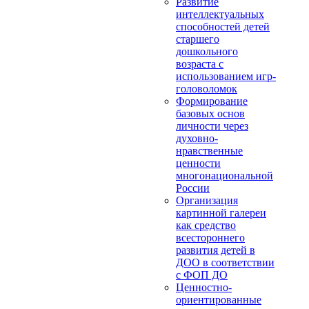
Развитие
интеллектуальных
способностей детей
старшего
дошкольного
возраста с
использованием игр-
головоломок
Формирование
базовых основ
личности через
духовно-
нравственные
ценности
многонациональной
России
Организация
картинной галереи
как средство
всестороннего
развития детей в
ДОО в соответствии
с ФОП ДО
Ценностно-
ориентированные