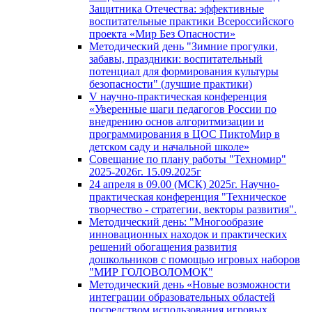
Защитника Отечества: эффективные
воспитательные практики Всероссийского
проекта «Мир Без Опасности»
Методический день "Зимние прогулки,
забавы, праздники: воспитательный
потенциал для формирования культуры
безопасности" (лучшие практики)
V научно-практическая конференция
«Уверенные шаги педагогов России по
внедрению основ алгоритмизации и
программирования в ЦОС ПиктоМир в
детском саду и начальной школе»
Совещание по плану работы "Техномир"
2025-2026г. 15.09.2025г
24 апреля в 09.00 (МСК) 2025г. Научно-
практическая конференция "Техническое
творчество - стратегии, векторы развития".
Методический день: "Многообразие
инновационных находок и практических
решений обогащения развития
дошкольников с помощью игровых наборов
"МИР ГОЛОВОЛОМОК"
Методический день «Новые возможности
интеграции образовательных областей
посредством использования игровых