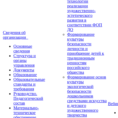
технологии
реализации
художественно-
эстетического
развития в
соответствии ФОП
ДО
Сведения об
Формирование
организации
культуры
безопасности
Основные
личности и
сведения
приобщение детей к
Структура и
традиционным
органы
ценностям
управления
российского
Документы
общества
Образование
Формирование основ
Образовательные
культуры
стандарты и
экологической
требования
безопасности
Руководство.
дошкольников
Педагогический
средствами искусства
состав
Веб
и детского
Материально-
художественного
техническое
творчества
обеспечение