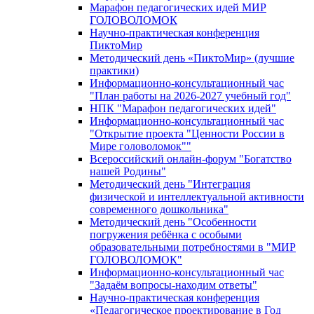
Марафон педагогических идей МИР
ГОЛОВОЛОМОК
Научно-практическая конференция
ПиктоМир
Методический день «ПиктоМир» (лучшие
практики)
Информационно-консультационный час
"План работы на 2026-2027 учебный год"
НПК "Марафон педагогических идей"
Информационно-консультационный час
"Открытие проекта "Ценности России в
Мире головоломок""
Всероссийский онлайн-форум "Богатство
нашей Родины"
Методический день "Интеграция
физической и интеллектуальной активности
современного дошкольника"
Методический день "Особенности
погружения ребёнка с особыми
образовательными потребностями в "МИР
ГОЛОВОЛОМОК"
Информационно-консультационный час
"Задаём вопросы-находим ответы"
Научно-практическая конференция
«Педагогическое проектирование в Год