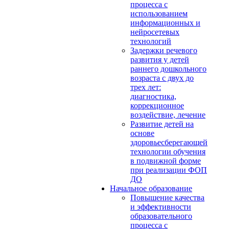
процесса с
использованием
информационных и
нейросетевых
технологий
Задержки речевого
развития у детей
раннего дошкольного
возраста с двух до
трех лет:
диагностика,
коррекционное
воздействие, лечение
Развитие детей на
основе
здоровьесберегающей
технологии обучения
в подвижной форме
при реализации ФОП
ДО
Начальное образование
Повышение качества
и эффективности
образовательного
процесса с