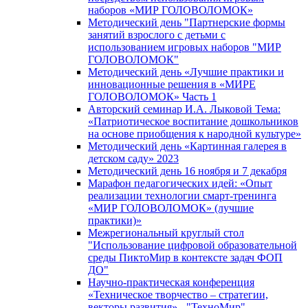
наборов «МИР ГОЛОВОЛОМОК»
Методический день "Партнерские формы
занятий взрослого с детьми с
использованием игровых наборов "МИР
ГОЛОВОЛОМОК"
Методический день «Лучшие практики и
инновационные решения в «МИРЕ
ГОЛОВОЛОМОК» Часть 1
Авторский семинар И.А. Лыковой Тема:
«Патриотическое воспитание дошкольников
на основе приобщения к народной культуре»
Методический день «Картинная галерея в
детском саду» 2023
Методический день 16 ноября и 7 декабря
Марафон педагогических идей: «Опыт
реализации технологии смарт-тренинга
«МИР ГОЛОВОЛОМОК» (лучшие
практики)»
Межрегиональный круглый стол
"Использование цифровой образовательной
среды ПиктоМир в контексте задач ФОП
ДО"
Научно-практическая конференция
«Техническое творчество – стратегии,
векторы развития» - "ТехноМир"