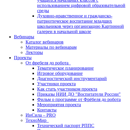
учащихся начальных классов с
использованием цифровой образовательной
среды
Духовно-нравственное и гражданско-
патриотическое воспитание младших
школьников через организацию Картинной
галереи в начальной школе
Вебинары
Каталог вебинаров
Материалы по вебинарам
Лекторы
Проекты
От фребеля до робота
Тематическое планирование
Игровое оборудование
Диагностический инструментарий
Участники проекта
Как стать участником проекта
Приказы НИИ ДО "Воспитатели России"
Фильм о программе от Фрёбеля до робота
Мероприятия проекта
Контакты
ИнСила – PRO
ТехноМир
Технический паспорт РППС