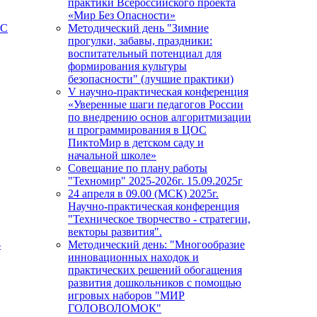
практики Всероссийского проекта
«Мир Без Опасности»
ПС
Методический день "Зимние
прогулки, забавы, праздники:
воспитательный потенциал для
формирования культуры
безопасности" (лучшие практики)
V научно-практическая конференция
«Уверенные шаги педагогов России
по внедрению основ алгоритмизации
и программирования в ЦОС
ПиктоМир в детском саду и
начальной школе»
Совещание по плану работы
"Техномир" 2025-2026г. 15.09.2025г
24 апреля в 09.00 (МСК) 2025г.
Научно-практическая конференция
"Техническое творчество - стратегии,
векторы развития".
-
Методический день: "Многообразие
инновационных находок и
практических решений обогащения
развития дошкольников с помощью
игровых наборов "МИР
ГОЛОВОЛОМОК"