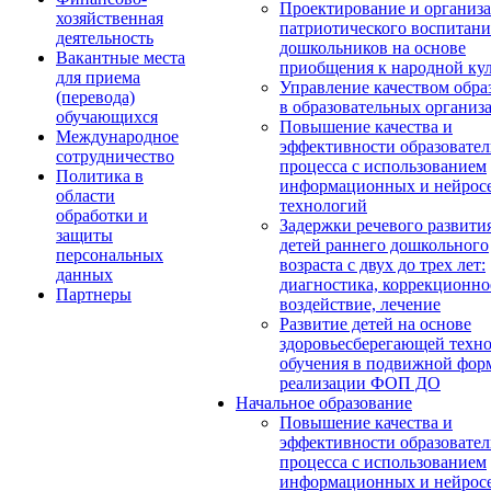
Проектирование и организ
хозяйственная
патриотического воспитани
деятельность
дошкольников на основе
Вакантные места
приобщения к народной кул
для приема
Управление качеством обра
(перевода)
в образовательных организ
обучающихся
Повышение качества и
Международное
эффективности образовател
сотрудничество
процесса с использованием
Политика в
информационных и нейрос
области
технологий
обработки и
Задержки речевого развити
защиты
детей раннего дошкольного
персональных
возраста с двух до трех лет:
данных
диагностика, коррекционно
Партнеры
воздействие, лечение
Развитие детей на основе
здоровьесберегающей техн
обучения в подвижной фор
реализации ФОП ДО
Начальное образование
Повышение качества и
эффективности образовател
процесса с использованием
информационных и нейрос