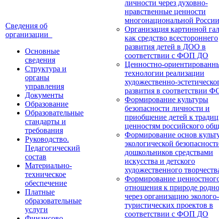
личности через духовно-
нравственные ценности
многонациональной Росси
Сведения об
Организация картинной га
организации
как средство всестороннего
развития детей в ДОО в
Основные
соответствии с ФОП ДО
сведения
Ценностно-ориентированн
Структура и
технологии реализации
органы
художественно-эстетическо
управления
развития в соответствии 
Документы
Формирование культуры
Образование
безопасности личности и
Образовательные
приобщение детей к тради
стандарты и
ценностям российского общ
требования
Формирование основ культ
Руководство.
экологической безопасност
Педагогический
дошкольников средствами
состав
искусства и детского
Материально-
художественного творчеств
техническое
Формирование ценностног
обеспечение
отношения к природе родно
Платные
через организацию эколого-
образовательные
туристических проектов в
услуги
соответствии с ФОП ДО
Финансово-