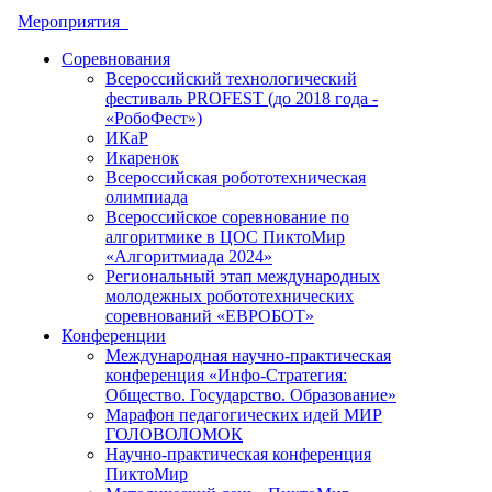
Мероприятия
Соревнования
Всероссийский технологический
фестиваль PROFEST (до 2018 года -
«РобоФест»)
ИКаР
Икаренок
Всероссийская робототехническая
олимпиада
Всероссийское соревнование по
алгоритмике в ЦОС ПиктоМир
«Алгоритмиада 2024»
Региональный этап международных
молодежных робототехнических
соревнований «ЕВРОБОТ»
Конференции
Международная научно-практическая
конференция «Инфо-Стратегия:
Общество. Государство. Образование»
Марафон педагогических идей МИР
ГОЛОВОЛОМОК
Научно-практическая конференция
ПиктоМир