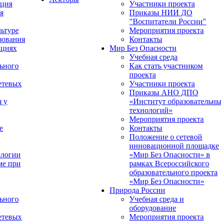
ация
Участники проекта
я
Приказы НИИ ДО
"Воспитатели России"
ьтуре
Мероприятия проекта
зования
Контакты
ациях
Мир Без Опасности
Учебная среда
ьного
Как стать участником
проекта
етевых
Участники проекта
Приказы АНО ДПО
я у
«Институт образовательн
технологий»
Мероприятия проекта
е
Контакты
Положение о сетевой
инновационной площадке
ологии
«Мир Без Опасности» в
ме при
рамках Всероссийского
образовательного проекта
«Мир Без Опасности»
Природа России
ьного
Учебная среда и
оборудование
етевых
Мероприятия проекта