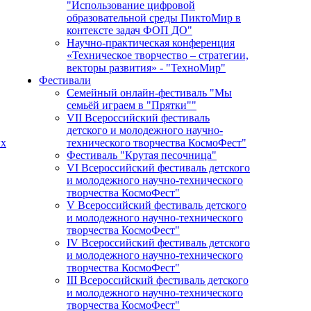
"Использование цифровой
образовательной среды ПиктоМир в
контексте задач ФОП ДО"
Научно-практическая конференция
«Техническое творчество – стратегии,
векторы развития» - "ТехноМир"
Фестивали
Семейный онлайн-фестиваль "Мы
семьёй играем в "Прятки""
VII Всероссийский фестиваль
детского и молодежного научно-
ых
технического творчества КосмоФест"
Фестиваль "Крутая песочница"
VI Всероссийский фестиваль детского
и молодежного научно-технического
творчества КосмоФест"
V Всероссийский фестиваль детского
и молодежного научно-технического
творчества КосмоФест"
IV Всероссийский фестиваль детского
и молодежного научно-технического
творчества КосмоФест"
III Всероссийский фестиваль детского
и молодежного научно-технического
творчества КосмоФест"