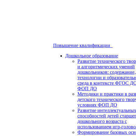
Повышение квалификации
Дошкольное образование
Развитие технического твор
и алгоритмических умений
дошкольников: содержание,
технологии и образователь
среда в контексте ФГОС Д
ФОП ДО
Методики и практики в раз
детского технического твор
условиях ФОП ДО
Развитие интеллектуальны
способностей детей старше
дошкольного возраста с
использованием игр-голов
Формирование базовых осн