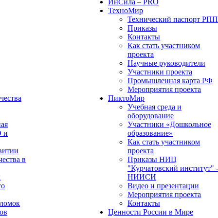
ИнСила – PRO
ТехноМир
Технический паспорт РП
Приказы
Контакты
Как стать участником
проекта
Научные руководители
Участники проекта
Промышленная карта РФ
Мероприятия проекта
чества
ПиктоМир
Учебная среда и
оборудование
ная
Участники «Дошкольное
О и
образование»
Как стать участником
витии
проекта
чества в
Приказы НИЦ
"Курчатовский институт" 
х
НИИСИ
го
Видео и презентации
Мероприятия проекта
оломок
Контакты
ов
Ценности России в Мире