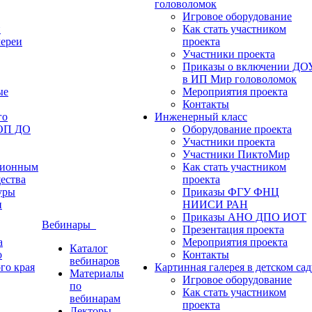
головоломок
Игровое оборудование
и
Как стать участником
лереи
проекта
Участники проекта
Приказы о включении ДО
в ИП Мир головоломок
ые
Мероприятия проекта
Контакты
го
Инженерный класс
ФОП ДО
Оборудование проекта
Участники проекта
Участники ПиктоМир
ционным
Как стать участником
ества
проекта
уры
Приказы ФГУ ФНЦ
и
НИИСИ РАН
Приказы АНО ДПО ИОТ
Вебинары
Презентация проекта
а
Мероприятия проекта
Каталог
о
Контакты
вебинаров
го края
Картинная галерея в детском сад
Материалы
Игровое оборудование
по
Как стать участником
вебинарам
проекта
Лекторы