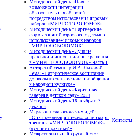
Методический день «Новые
возможности интеграции
образовательных областей
посредством использования игровых
наборов «МИР ГОЛОВОЛОМОК»
У
Методический день "Партнерские
формы занятий взрослого с детьми с
использованием игровых наборов
"МИР ГОЛОВОЛОМОК"
Методический день «Лучшие
практики и инновационные решения
в «МИРЕ ГОЛОВОЛОМОК» Часть 1
Авторский семинар И.А. Лыковой
Тема: «Патриотическое воспитание
дошкольников на основе приобщения
к народной культуре»
Методический день «Картинная
галерея в детском саду» 2023
Методический день 16 ноября и 7
декабря
Марафон педагогических идей:
у
«Опыт реализации технологии смарт-
Контакты
тренинга «МИР ГОЛОВОЛОМОК»
(лучшие практики)»
Межрегиональный круглый стол