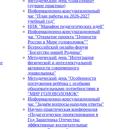
Методический день «ПиктоМир»
(лучшие практики)
Информационно-консультационный
час "План работы на 2026-2027
учебный год"
НПК "Марафон педагогических идей"
Информационно-консультационный
час "Открытие проекта "Ценности
России в Мире головоломок""
Всероссийский онлайн-форум
"Богатство нашей Родины"
Методический день "Интеграция
ие
физической и интеллектуальной
активности современного
дошкольника"
Методический день "Особенности
погружения ребёнка с особыми
образовательными потребностями в
"МИР ГОЛОВОЛОМОК"
Информационно-консультационный
час "Задаём вопросы-находим ответы"
Научно-практическая конференция
«Педагогическое проектирование в
Год Защитника Отечества:
эффективные воспитательные