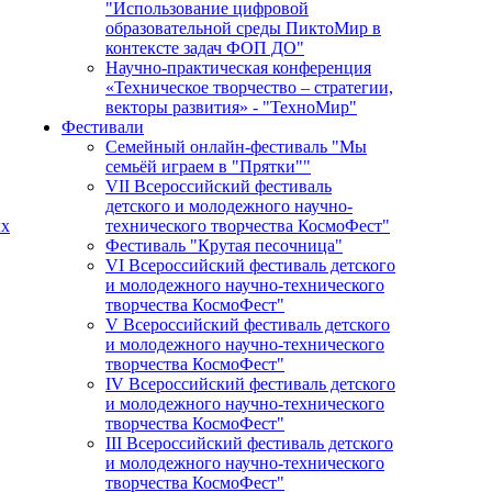
"Использование цифровой
образовательной среды ПиктоМир в
контексте задач ФОП ДО"
Научно-практическая конференция
«Техническое творчество – стратегии,
векторы развития» - "ТехноМир"
Фестивали
Семейный онлайн-фестиваль "Мы
семьёй играем в "Прятки""
VII Всероссийский фестиваль
детского и молодежного научно-
ых
технического творчества КосмоФест"
Фестиваль "Крутая песочница"
VI Всероссийский фестиваль детского
и молодежного научно-технического
творчества КосмоФест"
V Всероссийский фестиваль детского
и молодежного научно-технического
творчества КосмоФест"
IV Всероссийский фестиваль детского
и молодежного научно-технического
творчества КосмоФест"
III Всероссийский фестиваль детского
и молодежного научно-технического
творчества КосмоФест"