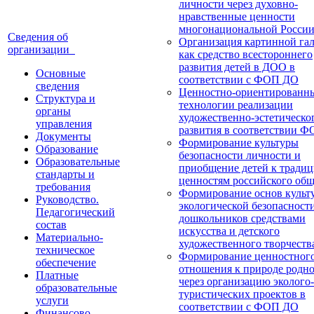
личности через духовно-
нравственные ценности
многонациональной Росси
Сведения об
Организация картинной га
организации
как средство всестороннего
развития детей в ДОО в
Основные
соответствии с ФОП ДО
сведения
Ценностно-ориентированн
Структура и
технологии реализации
органы
художественно-эстетическо
управления
развития в соответствии 
Документы
Формирование культуры
Образование
безопасности личности и
Образовательные
приобщение детей к тради
стандарты и
ценностям российского общ
требования
Формирование основ культ
Руководство.
экологической безопасност
Педагогический
дошкольников средствами
состав
искусства и детского
Материально-
художественного творчеств
техническое
Формирование ценностног
обеспечение
отношения к природе родно
Платные
через организацию эколого-
образовательные
туристических проектов в
услуги
соответствии с ФОП ДО
Финансово-