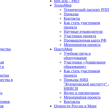
ИнСила – PRO
ТехноМир
Технический паспорт РП
Приказы
Контакты
Как стать участником
проекта
Научные руководители
Участники проекта
Промышленная карта РФ
Мероприятия проекта
чества
ПиктоМир
Учебная среда и
оборудование
ная
Участники «Дошкольное
О и
образование»
Как стать участником
витии
проекта
чества в
Приказы НИЦ
"Курчатовский институт" 
х
НИИСИ
го
Видео и презентации
Мероприятия проекта
оломок
Контакты
ов
Ценности России в Мире