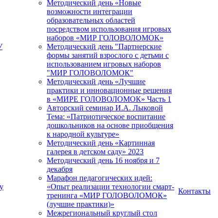
Методический день «Новые
возможности интеграции
образовательных областей
посредством использования игровых
наборов «МИР ГОЛОВОЛОМОК»
У
Методический день "Партнерские
формы занятий взрослого с детьми с
использованием игровых наборов
"МИР ГОЛОВОЛОМОК"
Методический день «Лучшие
практики и инновационные решения
в «МИРЕ ГОЛОВОЛОМОК» Часть 1
Авторский семинар И.А. Лыковой
Тема: «Патриотическое воспитание
дошкольников на основе приобщения
к народной культуре»
Методический день «Картинная
галерея в детском саду» 2023
Методический день 16 ноября и 7
декабря
Марафон педагогических идей:
у
«Опыт реализации технологии смарт-
Контакты
тренинга «МИР ГОЛОВОЛОМОК»
(лучшие практики)»
Межрегиональный круглый стол