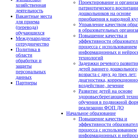
Проектирование и организ
хозяйственная
патриотического воспитани
деятельность
дошкольников на основе
Вакантные места
приобщения к народной кул
для приема
Управление качеством обра
(перевода)
в образовательных организ
обучающихся
Повышение качества и
Международное
эффективности образовател
сотрудничество
процесса с использованием
Политика в
информационных и нейрос
области
технологий
обработки и
Задержки речевого развити
защиты
детей раннего дошкольного
персональных
возраста с двух до трех лет:
данных
диагностика, коррекционно
Партнеры
воздействие, лечение
Развитие детей на основе
здоровьесберегающей техн
обучения в подвижной фор
реализации ФОП ДО
Начальное образование
Повышение качества и
эффективности образовател
процесса с использованием
информационных и нейрос