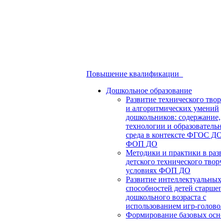
Повышение квалификации
Дошкольное образование
Развитие технического твор
и алгоритмических умений
дошкольников: содержание,
технологии и образователь
среда в контексте ФГОС Д
ФОП ДО
Методики и практики в раз
детского технического твор
условиях ФОП ДО
Развитие интеллектуальны
способностей детей старше
дошкольного возраста с
использованием игр-голов
Формирование базовых осн