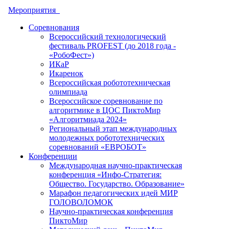
Мероприятия
Соревнования
Всероссийский технологический
фестиваль PROFEST (до 2018 года -
«РобоФест»)
ИКаР
Икаренок
Всероссийская робототехническая
олимпиада
Всероссийское соревнование по
алгоритмике в ЦОС ПиктоМир
«Алгоритмиада 2024»
Региональный этап международных
молодежных робототехнических
соревнований «ЕВРОБОТ»
Конференции
Международная научно-практическая
конференция «Инфо-Стратегия:
Общество. Государство. Образование»
Марафон педагогических идей МИР
ГОЛОВОЛОМОК
Научно-практическая конференция
ПиктоМир