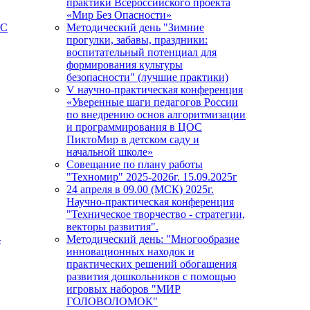
практики Всероссийского проекта
«Мир Без Опасности»
ПС
Методический день "Зимние
прогулки, забавы, праздники:
воспитательный потенциал для
формирования культуры
безопасности" (лучшие практики)
V научно-практическая конференция
«Уверенные шаги педагогов России
по внедрению основ алгоритмизации
и программирования в ЦОС
ПиктоМир в детском саду и
начальной школе»
Совещание по плану работы
"Техномир" 2025-2026г. 15.09.2025г
24 апреля в 09.00 (МСК) 2025г.
Научно-практическая конференция
"Техническое творчество - стратегии,
векторы развития".
-
Методический день: "Многообразие
инновационных находок и
практических решений обогащения
развития дошкольников с помощью
игровых наборов "МИР
ГОЛОВОЛОМОК"