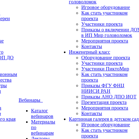
головоломок
Игровое оборудование
и
Как стать участником
лереи
проекта
Участники проекта
Приказы о включении ДО
в ИП Мир головоломок
ые
Мероприятия проекта
Контакты
го
Инженерный класс
ФОП ДО
Оборудование проекта
Участники проекта
Участники ПиктоМир
ционным
Как стать участником
ества
проекта
уры
Приказы ФГУ ФНЦ
и
НИИСИ РАН
Приказы АНО ДПО ИОТ
Вебинары
Презентация проекта
а
Мероприятия проекта
Каталог
о
Контакты
вебинаров
го края
Картинная галерея в детском сад
Материалы
Игровое оборудование
по
Как стать участником
вебинарам
проекта
Лекторы