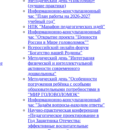
Методический день «ПиктоМир»
(лучшие практики)
Информационно-консультационный
час "План работы на 2026-2027
учебный год"
НПК "Марафон педагогических идей"
Информационно-консультационный
час "Открытие проекта "Ценности
России в Мире головоломок""
Всероссийский онлайн-форум
"Богатство нашей Родины"
Методический день "Интеграция
ие
физической и интеллектуальной
активности современного
дошкольника"
Методический день "Особенности
погружения ребёнка с особыми
образовательными потребностями в
"МИР ГОЛОВОЛОМОК"
Информационно-консультационный
час "Задаём вопросы-находим ответы"
Научно-практическая конференция
«Педагогическое проектирование в
Год Защитника Отечества:
эффективные воспитательные