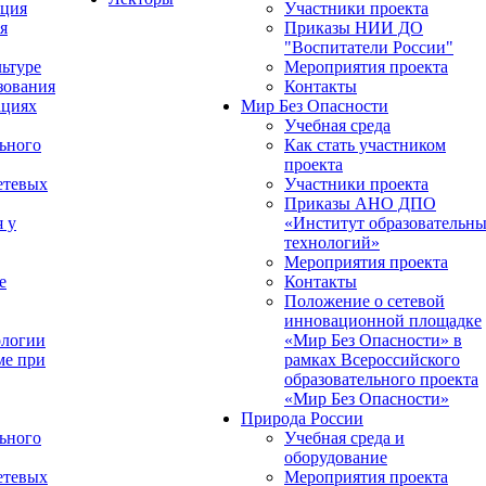
ация
Участники проекта
я
Приказы НИИ ДО
"Воспитатели России"
ьтуре
Мероприятия проекта
зования
Контакты
ациях
Мир Без Опасности
Учебная среда
ьного
Как стать участником
проекта
етевых
Участники проекта
Приказы АНО ДПО
я у
«Институт образовательн
технологий»
Мероприятия проекта
е
Контакты
Положение о сетевой
инновационной площадке
ологии
«Мир Без Опасности» в
ме при
рамках Всероссийского
образовательного проекта
«Мир Без Опасности»
Природа России
ьного
Учебная среда и
оборудование
етевых
Мероприятия проекта