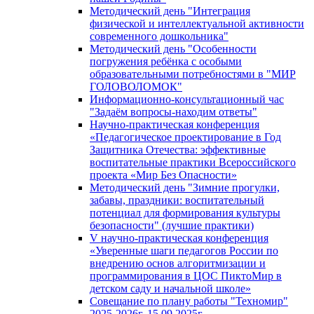
Методический день "Интеграция
физической и интеллектуальной активности
современного дошкольника"
Методический день "Особенности
погружения ребёнка с особыми
образовательными потребностями в "МИР
ГОЛОВОЛОМОК"
Информационно-консультационный час
"Задаём вопросы-находим ответы"
Научно-практическая конференция
«Педагогическое проектирование в Год
Защитника Отечества: эффективные
воспитательные практики Всероссийского
проекта «Мир Без Опасности»
Методический день "Зимние прогулки,
забавы, праздники: воспитательный
потенциал для формирования культуры
безопасности" (лучшие практики)
V научно-практическая конференция
«Уверенные шаги педагогов России по
внедрению основ алгоритмизации и
программирования в ЦОС ПиктоМир в
детском саду и начальной школе»
Совещание по плану работы "Техномир"
2025-2026г. 15.09.2025г