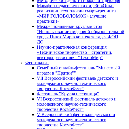
Методический день 16 ноября и 7 декабря
Марафон педагогических идей: «Опыт
реализации технологии смарт-тренинга
«МИР ГОЛОВОЛОМОК» (лучшие
практики)»
Межрегиональный круглый стол
"Использование цифровой образовательной
среды ПиктоМир в контексте задач ФОП
ДО"
Научно-практическая конференция
«Техническое творчество – стратегии,
векторы развития» - "ТехноМир"
Фестивали
Семейный онлайн-фестиваль "Мы семьёй
играем в "Прятки""
VII Всероссийский фестиваль детского и
молодежного научно-технического
творчества КосмоФест"
Фестиваль "Крутая песочница"
VI Всероссийский фестиваль детского и
молодежного научно-технического
творчества КосмоФест"
V Всероссийский фестиваль детского и
молодежного научно-технического
творчества КосмоФест"