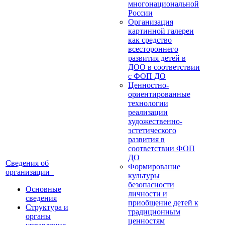
многонациональной
России
Организация
картинной галереи
как средство
всестороннего
развития детей в
ДОО в соответствии
с ФОП ДО
Ценностно-
ориентированные
технологии
реализации
художественно-
эстетического
развития в
соответствии ФОП
ДО
Сведения об
Формирование
организации
культуры
безопасности
Основные
личности и
сведения
приобщение детей к
Структура и
традиционным
органы
ценностям