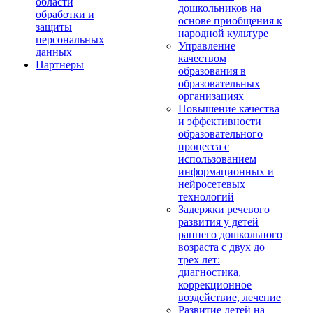
области
дошкольников на
обработки и
основе приобщения к
защиты
народной культуре
персональных
Управление
данных
качеством
Партнеры
образования в
образовательных
организациях
Повышение качества
и эффективности
образовательного
процесса с
использованием
информационных и
нейросетевых
технологий
Задержки речевого
развития у детей
раннего дошкольного
возраста с двух до
трех лет:
диагностика,
коррекционное
воздействие, лечение
Развитие детей на