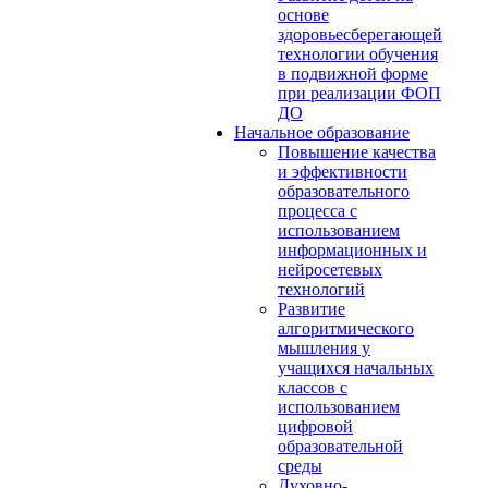
основе
здоровьесберегающей
технологии обучения
в подвижной форме
при реализации ФОП
ДО
Начальное образование
Повышение качества
и эффективности
образовательного
процесса с
использованием
информационных и
нейросетевых
технологий
Развитие
алгоритмического
мышления у
учащихся начальных
классов с
использованием
цифровой
образовательной
среды
Духовно-