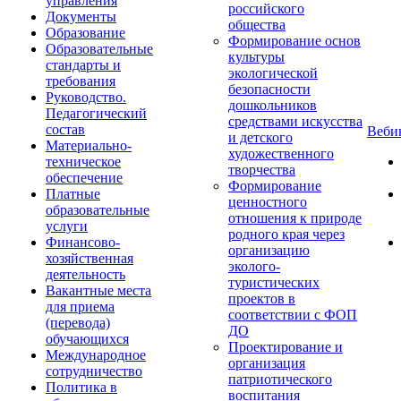
управления
российского
Документы
общества
Образование
Формирование основ
Образовательные
культуры
стандарты и
экологической
требования
безопасности
Руководство.
дошкольников
Педагогический
средствами искусства
состав
Веб
и детского
Материально-
художественного
техническое
творчества
обеспечение
Формирование
Платные
ценностного
образовательные
отношения к природе
услуги
родного края через
Финансово-
организацию
хозяйственная
эколого-
деятельность
туристических
Вакантные места
проектов в
для приема
соответствии с ФОП
(перевода)
ДО
обучающихся
Проектирование и
Международное
организация
сотрудничество
патриотического
Политика в
воспитания