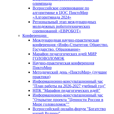
олимпиада
Всероссийское соревнование по
алгоритмике в ЦОС ПиктоМир
«Алгоритмиада 2024»
Региональный этап международных
молодежных робототехнических
соревнований «ЕВРОБОТ»
Конференции
Международная научно-практическая
конференция «Инфо-Стратегия: Общество.
Государство. Образование»
Марафон педагогических идей МИР
ГОЛОВОЛОМОК
Научно-практическая конференция
ПиктоМир
Методический день «ПиктоМир» (лучшие
практики)
Информационно-консультационный час
"План работы на 2026-2027 учебный год"
НПК "Марафон педагогических идей"
Информационно-консультационный час
"Открытие проекта "Ценности России в
Мире головоломок""
Всероссийский онлайн-форум "Богатство
нашей Родины"