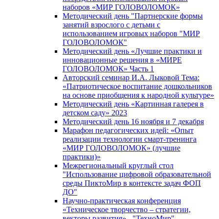
наборов «МИР ГОЛОВОЛОМОК»
Методический день "Партнерские формы
занятий взрослого с детьми с
использованием игровых наборов "МИР
ГОЛОВОЛОМОК"
Методический день «Лучшие практики и
инновационные решения в «МИРЕ
ГОЛОВОЛОМОК» Часть 1
Авторский семинар И.А. Лыковой Тема:
«Патриотическое воспитание дошкольников
на основе приобщения к народной культуре»
Методический день «Картинная галерея в
детском саду» 2023
Методический день 16 ноября и 7 декабря
Марафон педагогических идей: «Опыт
реализации технологии смарт-тренинга
«МИР ГОЛОВОЛОМОК» (лучшие
практики)»
Межрегиональный круглый стол
"Использование цифровой образовательной
среды ПиктоМир в контексте задач ФОП
ДО"
Научно-практическая конференция
«Техническое творчество – стратегии,
векторы развития» - "ТехноМир"