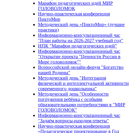
Марафон педагогических идей МИР
ГОЛОВОЛОМОК
Научно-практическая конференция
ПиктоМир
Методический день «ПиктоМир» (лучшие
практики)
Информационно-консультационный час
"План работы на 2026-2027 учебный год"
НПК "Марафон педагогических идей"
Информационно-консультационный час
"Открытие проекта "Ценности России в
Мире головоломок""
Всероссийский онлайн-форум "Богатство
нашей Родины"
Методический день "Интеграция
физической и интеллектуальной активности
современного дошкольника"
Методический день "Особенности
погружения ребёнка с особыми
образовательными потребностями в "МИР
ГОЛОВОЛОМОК"
Информационно-консультационный час
"Задаём вопросы-находим ответы"
Научно-практическая конференция
«Педагогическое проектирование в Год