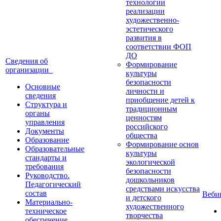
технологии
реализации
художественно-
эстетического
развития в
соответствии ФОП
ДО
Сведения об
Формирование
организации
культуры
безопасности
Основные
личности и
сведения
приобщение детей к
Структура и
традиционным
органы
ценностям
управления
российского
Документы
общества
Образование
Формирование основ
Образовательные
культуры
стандарты и
экологической
требования
безопасности
Руководство.
дошкольников
Педагогический
средствами искусства
состав
Веб
и детского
Материально-
художественного
техническое
творчества
обеспечение