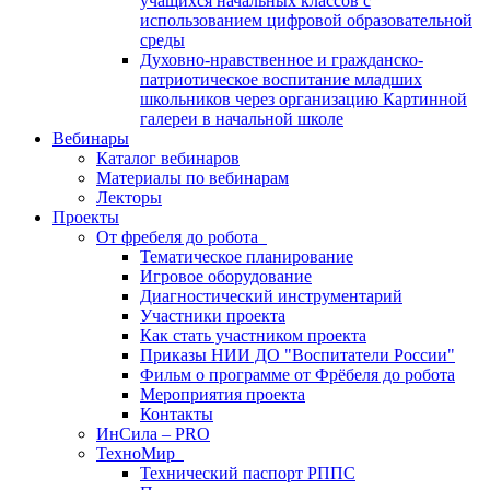
учащихся начальных классов с
использованием цифровой образовательной
среды
Духовно-нравственное и гражданско-
патриотическое воспитание младших
школьников через организацию Картинной
галереи в начальной школе
Вебинары
Каталог вебинаров
Материалы по вебинарам
Лекторы
Проекты
От фребеля до робота
Тематическое планирование
Игровое оборудование
Диагностический инструментарий
Участники проекта
Как стать участником проекта
Приказы НИИ ДО "Воспитатели России"
Фильм о программе от Фрёбеля до робота
Мероприятия проекта
Контакты
ИнСила – PRO
ТехноМир
Технический паспорт РППС