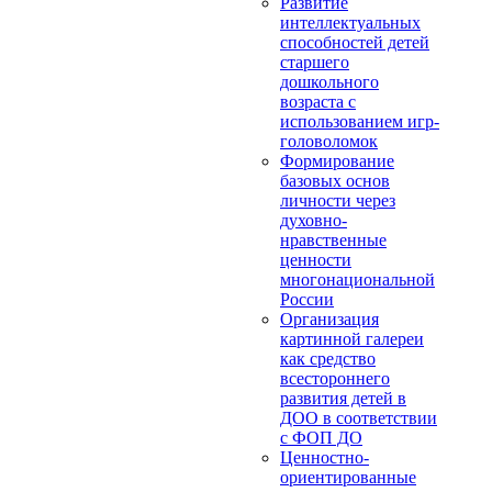
Развитие
интеллектуальных
способностей детей
старшего
дошкольного
возраста с
использованием игр-
головоломок
Формирование
базовых основ
личности через
духовно-
нравственные
ценности
многонациональной
России
Организация
картинной галереи
как средство
всестороннего
развития детей в
ДОО в соответствии
с ФОП ДО
Ценностно-
ориентированные