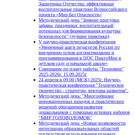
Защитника Отечества: эффективные
воспитательные практики Всероссийского
проекта «Мир Без Опасности»
Методический день "Зимние прогулки,
забавы, праздники: воспитательный
потенциал для формирования культуры
безопасности" (лучшие практики)
V научно-практическая конференция
«Уверенные шаги педагогов России по
внедрению основ алгоритмизации и
программирования в ЦОС ПиктоМир в
детском саду и начальной школе»
Совещание по плану работы "Техномир"
2025-2026г. 15.09.2025г
24 апреля в 09.00 (МСК) 2025г. Научно-
практическая конференция "Техническое
творчество - стратегии, векторы развития".
Методический день: "Многообразие
инновационных находок и практических
решений обогащения развития
дошкольников с помощью игровых наборов
"МИР ГОЛОВОЛОМОК"
Методический день «Новые возможности
интеграции образовательных областей
посредством использования игровых