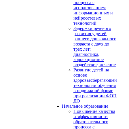
процесса с
использованием
информационных и
нейросетевых
технологий
Задержки речевого
развития у детей
раннего дошкольного
возраста с двух до
трех лет:
диагностика,
коррекционное
воздействие, лечение
Развитие детей на
основе
здоровьесберегающей
технологии обучения
в подвижной форме
при реализации ФОП
ДО
Начальное образование
Повышение качества
и эффективности
образовательного
процесса с