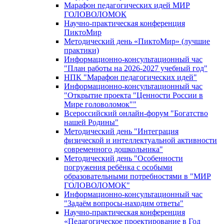
Марафон педагогических идей МИР
ГОЛОВОЛОМОК
Научно-практическая конференция
ПиктоМир
Методический день «ПиктоМир» (лучшие
практики)
Информационно-консультационный час
"План работы на 2026-2027 учебный год"
НПК "Марафон педагогических идей"
Информационно-консультационный час
"Открытие проекта "Ценности России в
Мире головоломок""
Всероссийский онлайн-форум "Богатство
нашей Родины"
Методический день "Интеграция
физической и интеллектуальной активности
современного дошкольника"
Методический день "Особенности
погружения ребёнка с особыми
образовательными потребностями в "МИР
ГОЛОВОЛОМОК"
Информационно-консультационный час
"Задаём вопросы-находим ответы"
Научно-практическая конференция
«Педагогическое проектирование в Год