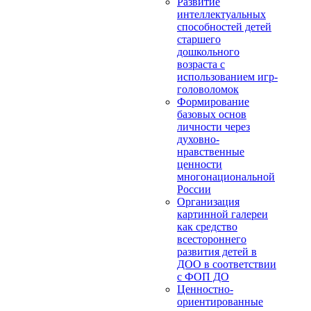
Развитие
интеллектуальных
способностей детей
старшего
дошкольного
возраста с
использованием игр-
головоломок
Формирование
базовых основ
личности через
духовно-
нравственные
ценности
многонациональной
России
Организация
картинной галереи
как средство
всестороннего
развития детей в
ДОО в соответствии
с ФОП ДО
Ценностно-
ориентированные