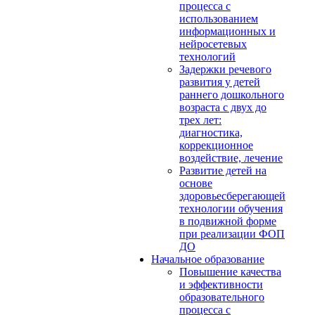
процесса с
использованием
информационных и
нейросетевых
технологий
Задержки речевого
развития у детей
раннего дошкольного
возраста с двух до
трех лет:
диагностика,
коррекционное
воздействие, лечение
Развитие детей на
основе
здоровьесберегающей
технологии обучения
в подвижной форме
при реализации ФОП
ДО
Начальное образование
Повышение качества
и эффективности
образовательного
процесса с