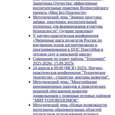
Защитника Отечества: эффективные
воспитательные практики Всероссийского
проекта «Мир Без Опасности»
Методический день "Зимние прогулки,
забавы, праздники: воспитательный
потенциал для формирования культуры
безопасности" (лучшие практики)
V научно-практическая конференция
«Уверенные шаги педагогов России по
внедрению основ алгоритмизации и
программирования в ЦОС ПиктоМир в
детском саду и начальной школе»
Совещание по плану работы "Техномир"
2025-2026г. 15.09.2025г
24 апреля в 09.00 (МСК) 2025г. Научно-
практическая конференция "Техническое
творчество - стратегии, векторы развития".
Методический день: "Многообразие
инновационных находок и практических
решений обогащения развития
дошкольников с помощью игровых наборов
"МИР ГОЛОВОЛОМОК"
Методический день «Новые возможности
интеграции образовательных областей
посредством использования игровых