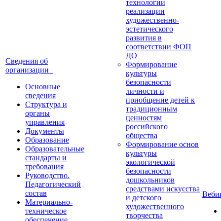
технологии
реализации
художественно-
эстетического
развития в
соответствии ФОП
ДО
Сведения об
Формирование
организации
культуры
безопасности
Основные
личности и
сведения
приобщение детей к
Структура и
традиционным
органы
ценностям
управления
российского
Документы
общества
Образование
Формирование основ
Образовательные
культуры
стандарты и
экологической
требования
безопасности
Руководство.
дошкольников
Педагогический
средствами искусства
состав
Веб
и детского
Материально-
художественного
техническое
творчества
обеспечение