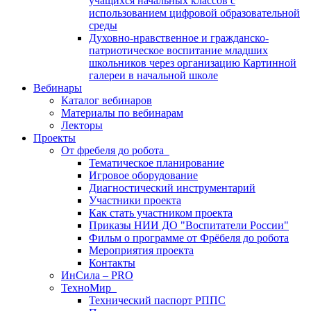
учащихся начальных классов с
использованием цифровой образовательной
среды
Духовно-нравственное и гражданско-
патриотическое воспитание младших
школьников через организацию Картинной
галереи в начальной школе
Вебинары
Каталог вебинаров
Материалы по вебинарам
Лекторы
Проекты
От фребеля до робота
Тематическое планирование
Игровое оборудование
Диагностический инструментарий
Участники проекта
Как стать участником проекта
Приказы НИИ ДО "Воспитатели России"
Фильм о программе от Фрёбеля до робота
Мероприятия проекта
Контакты
ИнСила – PRO
ТехноМир
Технический паспорт РППС