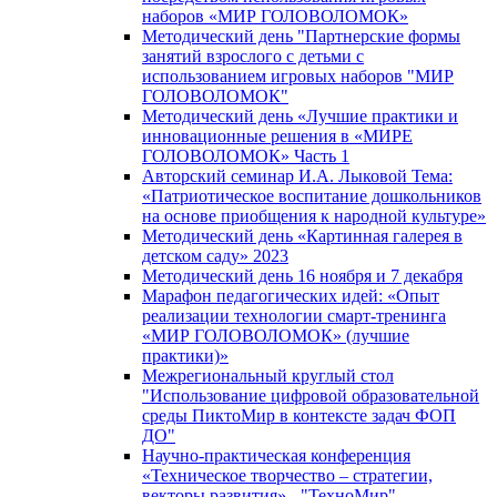
наборов «МИР ГОЛОВОЛОМОК»
Методический день "Партнерские формы
занятий взрослого с детьми с
использованием игровых наборов "МИР
ГОЛОВОЛОМОК"
Методический день «Лучшие практики и
инновационные решения в «МИРЕ
ГОЛОВОЛОМОК» Часть 1
Авторский семинар И.А. Лыковой Тема:
«Патриотическое воспитание дошкольников
на основе приобщения к народной культуре»
Методический день «Картинная галерея в
детском саду» 2023
Методический день 16 ноября и 7 декабря
Марафон педагогических идей: «Опыт
реализации технологии смарт-тренинга
«МИР ГОЛОВОЛОМОК» (лучшие
практики)»
Межрегиональный круглый стол
"Использование цифровой образовательной
среды ПиктоМир в контексте задач ФОП
ДО"
Научно-практическая конференция
«Техническое творчество – стратегии,
векторы развития» - "ТехноМир"