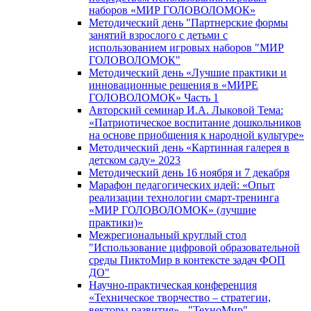
наборов «МИР ГОЛОВОЛОМОК»
Методический день "Партнерские формы
занятий взрослого с детьми с
использованием игровых наборов "МИР
ГОЛОВОЛОМОК"
Методический день «Лучшие практики и
инновационные решения в «МИРЕ
ГОЛОВОЛОМОК» Часть 1
Авторский семинар И.А. Лыковой Тема:
«Патриотическое воспитание дошкольников
на основе приобщения к народной культуре»
Методический день «Картинная галерея в
детском саду» 2023
Методический день 16 ноября и 7 декабря
Марафон педагогических идей: «Опыт
реализации технологии смарт-тренинга
«МИР ГОЛОВОЛОМОК» (лучшие
практики)»
Межрегиональный круглый стол
"Использование цифровой образовательной
среды ПиктоМир в контексте задач ФОП
ДО"
Научно-практическая конференция
«Техническое творчество – стратегии,
векторы развития» - "ТехноМир"