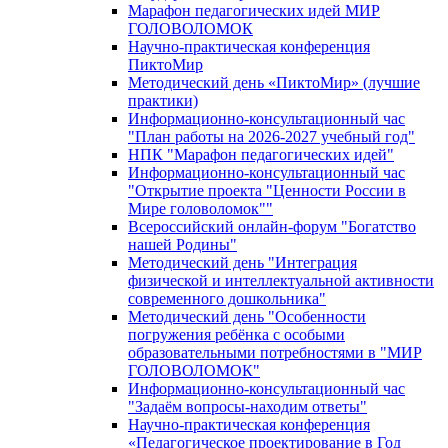
Марафон педагогических идей МИР
ГОЛОВОЛОМОК
Научно-практическая конференция
ПиктоМир
Методический день «ПиктоМир» (лучшие
практики)
Информационно-консультационный час
"План работы на 2026-2027 учебный год"
НПК "Марафон педагогических идей"
Информационно-консультационный час
"Открытие проекта "Ценности России в
Мире головоломок""
Всероссийский онлайн-форум "Богатство
нашей Родины"
Методический день "Интеграция
физической и интеллектуальной активности
современного дошкольника"
Методический день "Особенности
погружения ребёнка с особыми
образовательными потребностями в "МИР
ГОЛОВОЛОМОК"
Информационно-консультационный час
"Задаём вопросы-находим ответы"
Научно-практическая конференция
«Педагогическое проектирование в Год