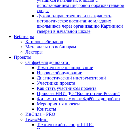
учащихся начальных классов с
использованием цифровой образовательной
среды
Духовно-нравственное и гражданско-
патриотическое воспитание младших
школьников через организацию Картинной
галереи в начальной школе
Вебинары
Каталог вебинаров
Материалы по вебинарам
Лекторы
Проекты
От фребеля до робота
Тематическое планирование
Игровое оборудование
Диагностический инструментарий
Участники проекта
Как стать участником проекта
Приказы НИИ ДО "Воспитатели России"
Фильм о программе от Фрёбеля до робота
Мероприятия проекта
Контакты
ИнСила – PRO
ТехноМир
Технический паспорт РППС