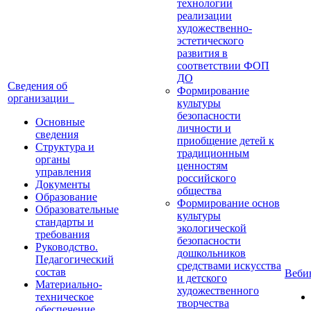
технологии
реализации
художественно-
эстетического
развития в
соответствии ФОП
ДО
Сведения об
Формирование
организации
культуры
безопасности
Основные
личности и
сведения
приобщение детей к
Структура и
традиционным
органы
ценностям
управления
российского
Документы
общества
Образование
Формирование основ
Образовательные
культуры
стандарты и
экологической
требования
безопасности
Руководство.
дошкольников
Педагогический
средствами искусства
состав
Веб
и детского
Материально-
художественного
техническое
творчества
обеспечение