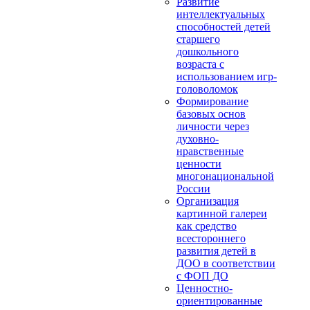
Развитие
интеллектуальных
способностей детей
старшего
дошкольного
возраста с
использованием игр-
головоломок
Формирование
базовых основ
личности через
духовно-
нравственные
ценности
многонациональной
России
Организация
картинной галереи
как средство
всестороннего
развития детей в
ДОО в соответствии
с ФОП ДО
Ценностно-
ориентированные