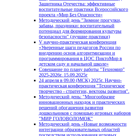
Защитника Отечества: эффективные
воспитательные практики Всероссийского
проекта «Мир Без Опасности»
Методический день "Зимние прогулки,
забавы, праздники: воспитательный
потенциал для формирования культуры
безопасности" (лучшие практики)
V научно-практическая конференция
«Уверенные шаги педагогов России по
внедрению основ алгоритмизации и
программирования в ЦОС ПиктоМир в
детском саду и начальной школе»
Совещание по плану работы "Техномир"
2025-2026г. 15.09.2025г
24 апреля в 09.00 (МСК) 2025г. Научно-
практическая конференция "Техническое
творчество - стратегии, векторы развития".
Методический день: "Многообразие
инновационных находок и практических
решений обогащения развития
дошкольников с помощью игровых наборов
"МИР ГОЛОВОЛОМОК"
Методический день «Новые возможности
интеграции образовательных областей
посредством использования игровых