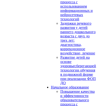
процесса с
использованием
информационных и
нейросетевых
технологий
Задержки речевого
развития у детей
раннего дошкольного
возраста с двух до
трех лет:
диагностика,
коррекционное
воздействие, лечение
Развитие детей на
основе
здоровьесберегающей
технологии обучения
в подвижной форме
при реализации ФОП
ДО
Начальное образование
Повышение качества
и эффективности
образовательного
процесса с