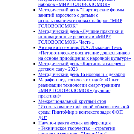
наборов «МИР ГОЛОВОЛОМОК»
Методический день "Партнерские формы
занятий взрослого с детьми с
использованием игровых наборов "МИР
ГОЛОВОЛОМОК"
Методический день «Лучшие практики и
инновационные решения в «МИРЕ
ГОЛОВОЛОМОК» Часть 1
Авторский семинар И.А. Лыковой Тема:
«Патриотическое воспитание дошкольников
на основе приобщения к народной культуре»
Методический день «Картинная галерея в
детском саду» 2023
Методический день 16 ноября и 7 декабря
Марафон педагогических идей: «Опыт
реализации технологии смарт-тренинга
«МИР ГОЛОВОЛОМОК» (лучшие
практики)»
Межрегиональный круглый стол
"Использование цифровой образовательной
среды ПиктоМир в контексте задач ФОП
ДО"
Научно-практическая конференция
«Техническое творчество – стратегии,
векторы развития» - "ТехноМир"