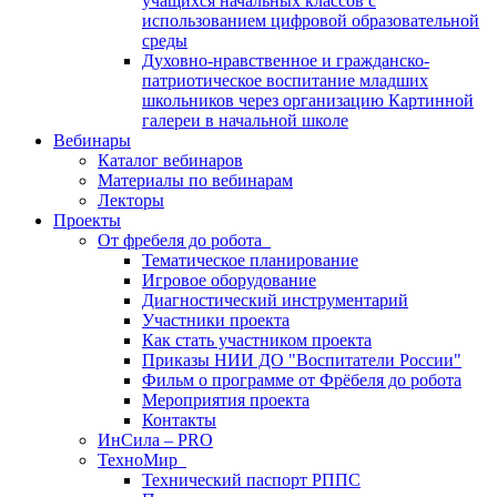
учащихся начальных классов с
использованием цифровой образовательной
среды
Духовно-нравственное и гражданско-
патриотическое воспитание младших
школьников через организацию Картинной
галереи в начальной школе
Вебинары
Каталог вебинаров
Материалы по вебинарам
Лекторы
Проекты
От фребеля до робота
Тематическое планирование
Игровое оборудование
Диагностический инструментарий
Участники проекта
Как стать участником проекта
Приказы НИИ ДО "Воспитатели России"
Фильм о программе от Фрёбеля до робота
Мероприятия проекта
Контакты
ИнСила – PRO
ТехноМир
Технический паспорт РППС