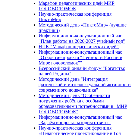
Марафон педагогических идей МИР
ГОЛОВОЛОМОК
Научно-практическая конференция
ПиктоМир
Методический день «ПиктоМир» (лучшие
практики)
Информационно-консультационный час
"План работы на 2026-2027 учебный год"
НПК "Марафон педагогических идей"
Информационно-консультационный час
"Открытие проекта "Ценности России в
Мире головоломок""
Всероссийский онлайн-форум "Богатство
нашей Родины"
Методический день "Интеграция
физической и интеллектуальной активности
современного дошкольника"
Методический день "Особенности
погружения ребёнка с особыми
образовательными потребностями в "МИР
ГОЛОВОЛОМОК"
Информационно-консультационный час
"Задаём вопросы-находим ответы"
Научно-практическая конференция
«Педагогическое проектирование в Год