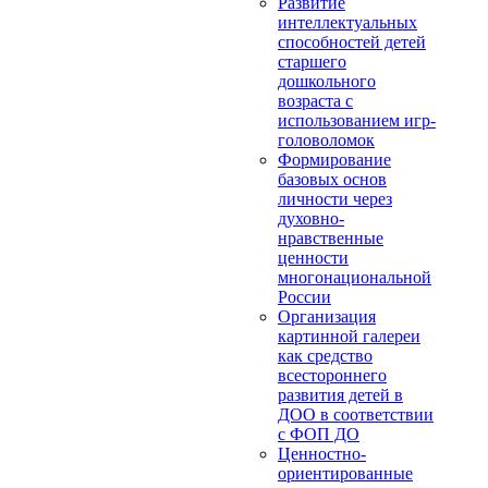
Развитие
интеллектуальных
способностей детей
старшего
дошкольного
возраста с
использованием игр-
головоломок
Формирование
базовых основ
личности через
духовно-
нравственные
ценности
многонациональной
России
Организация
картинной галереи
как средство
всестороннего
развития детей в
ДОО в соответствии
с ФОП ДО
Ценностно-
ориентированные