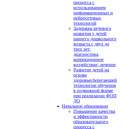
процесса с
использованием
информационных и
нейросетевых
технологий
Задержки речевого
развития у детей
раннего дошкольного
возраста с двух до
трех лет:
диагностика,
коррекционное
воздействие, лечение
Развитие детей на
основе
здоровьесберегающей
технологии обучения
в подвижной форме
при реализации ФОП
ДО
Начальное образование
Повышение качества
и эффективности
образовательного
процесса с