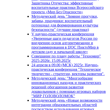
Защитника Отечества: эффективные
воспитательные практики Всероссийского
проекта «Мир Без Опасности»
Методический день "Зимние прогулки,
забавы, праздники: воспитательный
потенциал для формирования культуры
безопасности" (лучшие практики)
V научно-практическая конференция
«Уверенные шаги педагогов России по
внедрению основ алгоритмизации и
программирования в ЦОС ПиктоМир в
детском саду и начальной школе»
Совещание по плану работы "Техномир"
2025-2026г. 15.09.2025г
24 апреля в 09.00 (МСК) 2025г. Научно-
практическая конференция "Техническое
творчество - стратегии, векторы развития".
Методический день: "Многообразие
инновационных находок и практических
решений обогащения развития
дошкольников с помощью игровых наборов
"МИР ГОЛОВОЛОМОК"
Методический день «Новые возможности
интеграции образовательных областей
посредством использования игровых