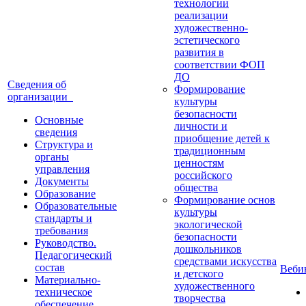
технологии
реализации
художественно-
эстетического
развития в
соответствии ФОП
ДО
Сведения об
Формирование
организации
культуры
безопасности
Основные
личности и
сведения
приобщение детей к
Структура и
традиционным
органы
ценностям
управления
российского
Документы
общества
Образование
Формирование основ
Образовательные
культуры
стандарты и
экологической
требования
безопасности
Руководство.
дошкольников
Педагогический
средствами искусства
состав
Веб
и детского
Материально-
художественного
техническое
творчества
обеспечение