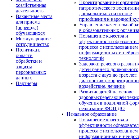
Проектирование и организ
хозяйственная
патриотического воспитани
деятельность
дошкольников на основе
Вакантные места
приобщения к народной кул
для приема
Управление качеством обра
(перевода)
в образовательных организ
обучающихся
Повышение качества и
Международное
эффективности образовател
сотрудничество
процесса с использованием
Политика в
информационных и нейрос
области
технологий
обработки и
Задержки речевого развити
защиты
детей раннего дошкольного
персональных
возраста с двух до трех лет:
данных
диагностика, коррекционно
Партнеры
воздействие, лечение
Развитие детей на основе
здоровьесберегающей техн
обучения в подвижной фор
реализации ФОП ДО
Начальное образование
Повышение качества и
эффективности образовател
процесса с использованием
информационных и нейрос