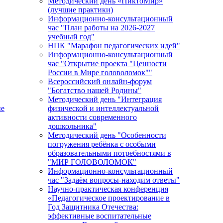
Методический день «ПиктоМир»
(лучшие практики)
Информационно-консультационный
час "План работы на 2026-2027
учебный год"
НПК "Марафон педагогических идей"
Информационно-консультационный
час "Открытие проекта "Ценности
России в Мире головоломок""
Всероссийский онлайн-форум
"Богатство нашей Родины"
Методический день "Интеграция
ие
физической и интеллектуальной
активности современного
дошкольника"
Методический день "Особенности
погружения ребёнка с особыми
образовательными потребностями в
"МИР ГОЛОВОЛОМОК"
Информационно-консультационный
час "Задаём вопросы-находим ответы"
Научно-практическая конференция
«Педагогическое проектирование в
Год Защитника Отечества:
эффективные воспитательные