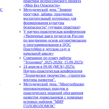
практики Всероссийского проекта
«Мир Без Опасности»
ПС
Методический день "Зимние
прогулки, забавы, праздники:
воспитательный потенциал для
формирования культуры
безопасности" (лучшие практики)
V научно-практическая конференция
«Уверенные шаги педагогов России
по внедрению основ алгоритмизации
и программирования в ЦОС
ПиктоМир в детском саду и
начальной школе»
Совещание по плану работы
"Техномир" 2025-2026г. 15.09.2025г
24 апреля в 09.00 (МСК) 2025г.
Научно-практическая конференция
"Техническое творчество - стратегии,
векторы развития".
-
Методический день: "Многообразие
инновационных находок и
практических решений обогащения
развития дошкольников с помощью
игровых наборов "МИР
ГОЛОВОЛОМОК"