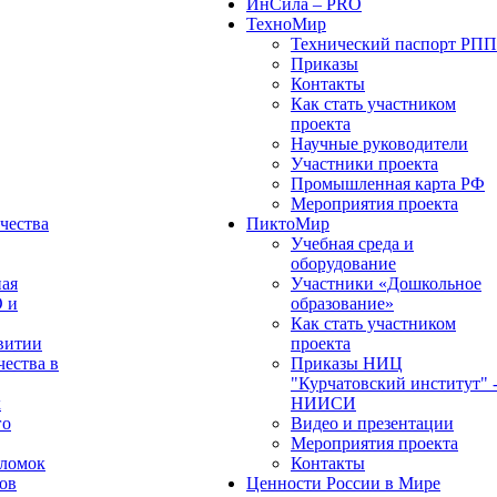
ИнСила – PRO
ТехноМир
Технический паспорт РП
Приказы
Контакты
Как стать участником
проекта
Научные руководители
Участники проекта
Промышленная карта РФ
Мероприятия проекта
чества
ПиктоМир
Учебная среда и
оборудование
ная
Участники «Дошкольное
О и
образование»
Как стать участником
витии
проекта
чества в
Приказы НИЦ
"Курчатовский институт" 
х
НИИСИ
го
Видео и презентации
Мероприятия проекта
оломок
Контакты
ов
Ценности России в Мире