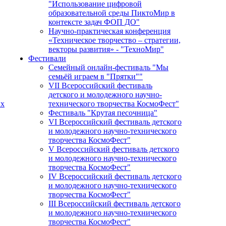
"Использование цифровой
образовательной среды ПиктоМир в
контексте задач ФОП ДО"
Научно-практическая конференция
«Техническое творчество – стратегии,
векторы развития» - "ТехноМир"
Фестивали
Семейный онлайн-фестиваль "Мы
семьёй играем в "Прятки""
VII Всероссийский фестиваль
детского и молодежного научно-
ых
технического творчества КосмоФест"
Фестиваль "Крутая песочница"
VI Всероссийский фестиваль детского
и молодежного научно-технического
творчества КосмоФест"
V Всероссийский фестиваль детского
и молодежного научно-технического
творчества КосмоФест"
IV Всероссийский фестиваль детского
и молодежного научно-технического
творчества КосмоФест"
III Всероссийский фестиваль детского
и молодежного научно-технического
творчества КосмоФест"