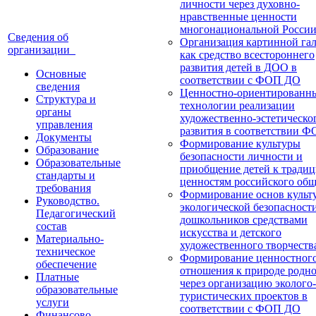
личности через духовно-
нравственные ценности
многонациональной Росси
Сведения об
Организация картинной га
организации
как средство всестороннего
развития детей в ДОО в
Основные
соответствии с ФОП ДО
сведения
Ценностно-ориентированн
Структура и
технологии реализации
органы
художественно-эстетическо
управления
развития в соответствии 
Документы
Формирование культуры
Образование
безопасности личности и
Образовательные
приобщение детей к тради
стандарты и
ценностям российского общ
требования
Формирование основ культ
Руководство.
экологической безопасност
Педагогический
дошкольников средствами
состав
искусства и детского
Материально-
художественного творчеств
техническое
Формирование ценностног
обеспечение
отношения к природе родно
Платные
через организацию эколого-
образовательные
туристических проектов в
услуги
соответствии с ФОП ДО
Финансово-