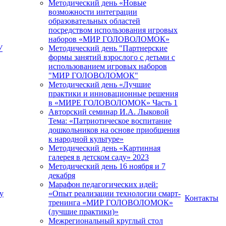
Методический день «Новые
возможности интеграции
образовательных областей
посредством использования игровых
наборов «МИР ГОЛОВОЛОМОК»
У
Методический день "Партнерские
формы занятий взрослого с детьми с
использованием игровых наборов
"МИР ГОЛОВОЛОМОК"
Методический день «Лучшие
практики и инновационные решения
в «МИРЕ ГОЛОВОЛОМОК» Часть 1
Авторский семинар И.А. Лыковой
Тема: «Патриотическое воспитание
дошкольников на основе приобщения
к народной культуре»
Методический день «Картинная
галерея в детском саду» 2023
Методический день 16 ноября и 7
декабря
Марафон педагогических идей:
у
«Опыт реализации технологии смарт-
Контакты
тренинга «МИР ГОЛОВОЛОМОК»
(лучшие практики)»
Межрегиональный круглый стол