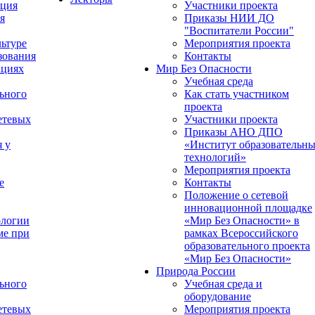
ация
Участники проекта
я
Приказы НИИ ДО
"Воспитатели России"
ьтуре
Мероприятия проекта
зования
Контакты
ациях
Мир Без Опасности
Учебная среда
ьного
Как стать участником
проекта
етевых
Участники проекта
Приказы АНО ДПО
я у
«Институт образовательн
технологий»
Мероприятия проекта
е
Контакты
Положение о сетевой
инновационной площадке
ологии
«Мир Без Опасности» в
ме при
рамках Всероссийского
образовательного проекта
«Мир Без Опасности»
Природа России
ьного
Учебная среда и
оборудование
етевых
Мероприятия проекта