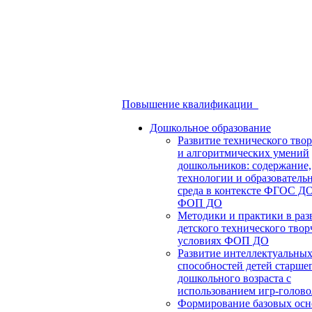
Повышение квалификации
Дошкольное образование
Развитие технического твор
и алгоритмических умений
дошкольников: содержание,
технологии и образователь
среда в контексте ФГОС Д
ФОП ДО
Методики и практики в раз
детского технического твор
условиях ФОП ДО
Развитие интеллектуальны
способностей детей старше
дошкольного возраста с
использованием игр-голов
Формирование базовых осн