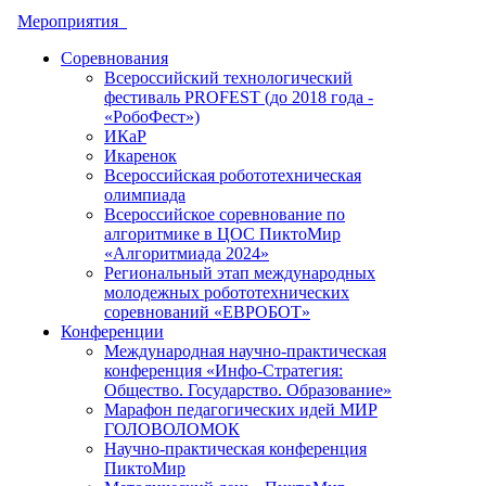
Мероприятия
Соревнования
Всероссийский технологический
фестиваль PROFEST (до 2018 года -
«РобоФест»)
ИКаР
Икаренок
Всероссийская робототехническая
олимпиада
Всероссийское соревнование по
алгоритмике в ЦОС ПиктоМир
«Алгоритмиада 2024»
Региональный этап международных
молодежных робототехнических
соревнований «ЕВРОБОТ»
Конференции
Международная научно-практическая
конференция «Инфо-Стратегия:
Общество. Государство. Образование»
Марафон педагогических идей МИР
ГОЛОВОЛОМОК
Научно-практическая конференция
ПиктоМир