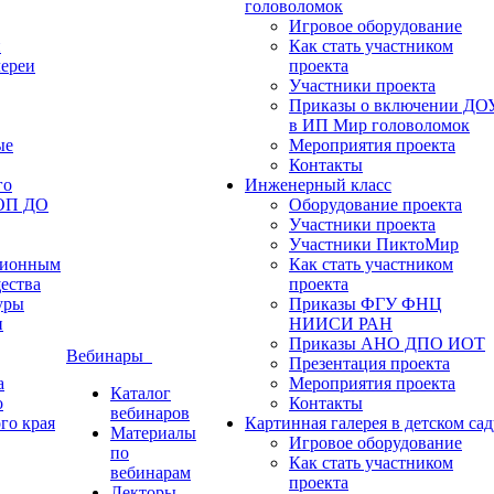
головоломок
Игровое оборудование
и
Как стать участником
лереи
проекта
Участники проекта
Приказы о включении ДО
в ИП Мир головоломок
ые
Мероприятия проекта
Контакты
го
Инженерный класс
ФОП ДО
Оборудование проекта
Участники проекта
Участники ПиктоМир
ционным
Как стать участником
ества
проекта
уры
Приказы ФГУ ФНЦ
и
НИИСИ РАН
Приказы АНО ДПО ИОТ
Вебинары
Презентация проекта
а
Мероприятия проекта
Каталог
о
Контакты
вебинаров
го края
Картинная галерея в детском сад
Материалы
Игровое оборудование
по
Как стать участником
вебинарам
проекта
Лекторы