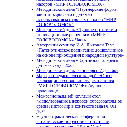
наборов «МИР ГОЛОВОЛОМОК»
Методический день "Партнерские формы
занятий взрослого с детьми с
использованием игровых наборов "МИР
ГОЛОВОЛОМОК"
Методический день «Лучшие практики и
инновационные решения в «МИРЕ
ГОЛОВОЛОМОК» Часть 1
Авторский семинар И.А. Лыковой Тема:
«Патриотическое воспитание дошкольников
на основе приобщения к народной культуре»
Методический день «Картинная галерея в
детском саду» 2023
Методический день 16 ноября и 7 декабря
Марафон педагогических идей: «Опыт
реализации технологии смарт-тренинга
«МИР ГОЛОВОЛОМОК» (лучшие
практики)»
Межрегиональный круглый стол
"Использование цифровой образовательной
среды ПиктоМир в контексте задач ФОП
ДО"
Научно-практическая конференция
«Техническое творчество – стратегии,
векторы развития» - "ТехноМир"