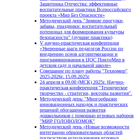
Защитника Отечества: эффективные
воспитательные практики Всероссийского
проекта «Мир Без Опасности»
Методический день "Зимние прогулки,
забавы, праздники: воспитательный
потенциал для формирования культуры
безопасности" (лучшие практики)
V научно-практическая конференция
«Уверенные шаги педагогов России по
внедрению основ алгоритмизации и
программирования в ЦОС ПиктоМир в
детском саду и начальной школе»
Совещание по плану работы "Техномир"
2025-2026г. 15.09.2025г
24 апреля в 09.00 (МСК) 2025г. Научно-
практическая конференция "Техническое
творчество - стратегии, векторы развития".
Методический день: "Многообразие
инновационных находок и практических
решений обогащения развития
дошкольников с помощью игровых наборов
"МИР ГОЛОВОЛОМОК"
Методический день «Новые возможности
интеграции образовательных областей
посредством использования игровых