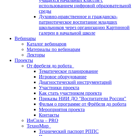
учащихся начальных классов с
использованием цифровой образовательной
среды
Духовно-нравственное и гражданско-
патриотическое воспитание младших
школьников через организацию Картинной
галереи в начальной школе
Вебинары
Каталог вебинаров
Материалы по вебинарам
Лекторы
Проекты
От фребеля до робота
Тематическое планирование
Игровое оборудование
Диагностический инструментарий
Участники проекта
Как стать участником проекта
Приказы НИИ ДО "Воспитатели России"
Фильм о программе от Фрёбеля до робота
Мероприятия проекта
Контакты
ИнСила – PRO
ТехноМир
Технический паспорт РППС