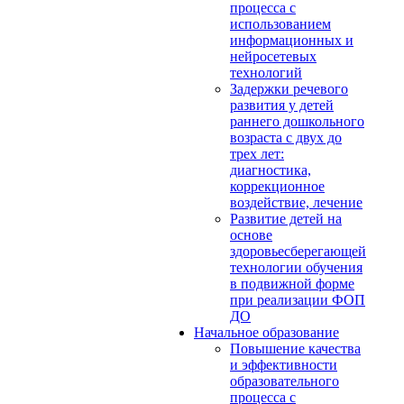
процесса с
использованием
информационных и
нейросетевых
технологий
Задержки речевого
развития у детей
раннего дошкольного
возраста с двух до
трех лет:
диагностика,
коррекционное
воздействие, лечение
Развитие детей на
основе
здоровьесберегающей
технологии обучения
в подвижной форме
при реализации ФОП
ДО
Начальное образование
Повышение качества
и эффективности
образовательного
процесса с