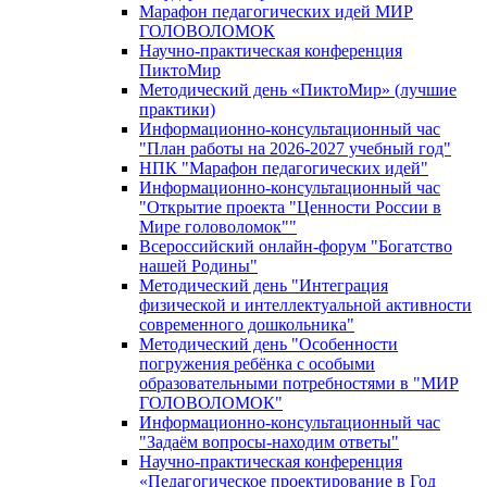
Марафон педагогических идей МИР
ГОЛОВОЛОМОК
Научно-практическая конференция
ПиктоМир
Методический день «ПиктоМир» (лучшие
практики)
Информационно-консультационный час
"План работы на 2026-2027 учебный год"
НПК "Марафон педагогических идей"
Информационно-консультационный час
"Открытие проекта "Ценности России в
Мире головоломок""
Всероссийский онлайн-форум "Богатство
нашей Родины"
Методический день "Интеграция
физической и интеллектуальной активности
современного дошкольника"
Методический день "Особенности
погружения ребёнка с особыми
образовательными потребностями в "МИР
ГОЛОВОЛОМОК"
Информационно-консультационный час
"Задаём вопросы-находим ответы"
Научно-практическая конференция
«Педагогическое проектирование в Год