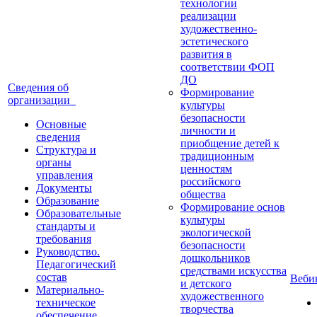
технологии
реализации
художественно-
эстетического
развития в
соответствии ФОП
ДО
Сведения об
Формирование
организации
культуры
безопасности
Основные
личности и
сведения
приобщение детей к
Структура и
традиционным
органы
ценностям
управления
российского
Документы
общества
Образование
Формирование основ
Образовательные
культуры
стандарты и
экологической
требования
безопасности
Руководство.
дошкольников
Педагогический
средствами искусства
состав
Веб
и детского
Материально-
художественного
техническое
творчества
обеспечение