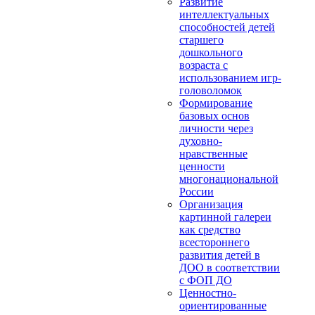
Развитие
интеллектуальных
способностей детей
старшего
дошкольного
возраста с
использованием игр-
головоломок
Формирование
базовых основ
личности через
духовно-
нравственные
ценности
многонациональной
России
Организация
картинной галереи
как средство
всестороннего
развития детей в
ДОО в соответствии
с ФОП ДО
Ценностно-
ориентированные