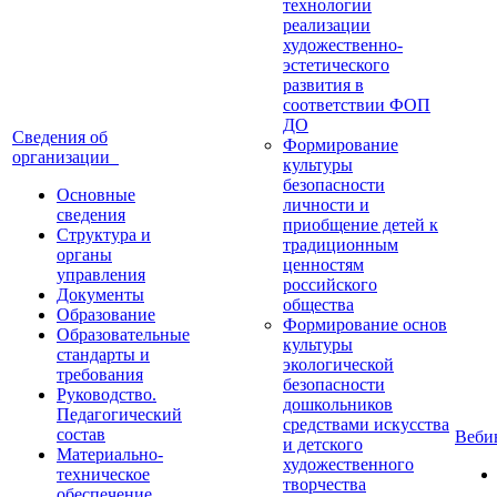
технологии
реализации
художественно-
эстетического
развития в
соответствии ФОП
ДО
Сведения об
Формирование
организации
культуры
безопасности
Основные
личности и
сведения
приобщение детей к
Структура и
традиционным
органы
ценностям
управления
российского
Документы
общества
Образование
Формирование основ
Образовательные
культуры
стандарты и
экологической
требования
безопасности
Руководство.
дошкольников
Педагогический
средствами искусства
состав
Веб
и детского
Материально-
художественного
техническое
творчества
обеспечение