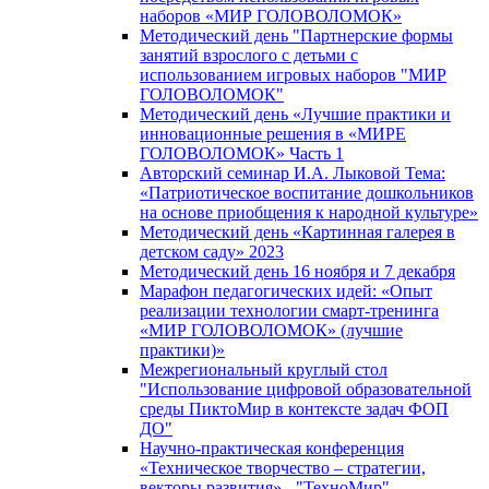
наборов «МИР ГОЛОВОЛОМОК»
Методический день "Партнерские формы
занятий взрослого с детьми с
использованием игровых наборов "МИР
ГОЛОВОЛОМОК"
Методический день «Лучшие практики и
инновационные решения в «МИРЕ
ГОЛОВОЛОМОК» Часть 1
Авторский семинар И.А. Лыковой Тема:
«Патриотическое воспитание дошкольников
на основе приобщения к народной культуре»
Методический день «Картинная галерея в
детском саду» 2023
Методический день 16 ноября и 7 декабря
Марафон педагогических идей: «Опыт
реализации технологии смарт-тренинга
«МИР ГОЛОВОЛОМОК» (лучшие
практики)»
Межрегиональный круглый стол
"Использование цифровой образовательной
среды ПиктоМир в контексте задач ФОП
ДО"
Научно-практическая конференция
«Техническое творчество – стратегии,
векторы развития» - "ТехноМир"