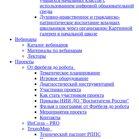
учащихся начальных классов с
использованием цифровой образовательной
среды
Духовно-нравственное и гражданско-
патриотическое воспитание младших
школьников через организацию Картинной
галереи в начальной школе
Вебинары
Каталог вебинаров
Материалы по вебинарам
Лекторы
Проекты
От фребеля до робота
Тематическое планирование
Игровое оборудование
Диагностический инструментарий
Участники проекта
Как стать участником проекта
Приказы НИИ ДО "Воспитатели России"
Фильм о программе от Фрёбеля до робота
Мероприятия проекта
Контакты
ИнСила – PRO
ТехноМир
Технический паспорт РППС