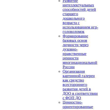
Развитие
интеллектуальных
способностей детей
старшего
дошкольного
возраста с
использованием игр-
головоломок
Формирование
базовых основ
личности через
духовно-
нравственные
ценности
многонациональной
России
Организация
картинной галереи
как средство
всестороннего
развития детей в
ДОО в соответствии
с ФОП ДО
Ценностно-
ориентированные