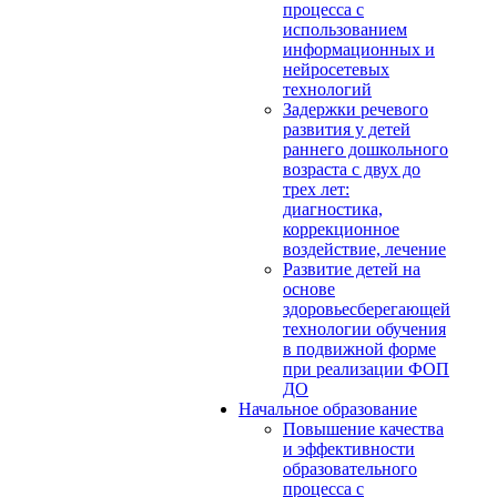
процесса с
использованием
информационных и
нейросетевых
технологий
Задержки речевого
развития у детей
раннего дошкольного
возраста с двух до
трех лет:
диагностика,
коррекционное
воздействие, лечение
Развитие детей на
основе
здоровьесберегающей
технологии обучения
в подвижной форме
при реализации ФОП
ДО
Начальное образование
Повышение качества
и эффективности
образовательного
процесса с