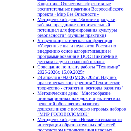
Защитника Отечества: эффективные
воспитательные практики Всероссийского
проекта «Мир Без Опасности»
Методический день "Зимние прогулки,
забавы, праздники: воспитательный
потенциал для формирования культуры
безопасности" (лучшие практики)
V научно-практическая конференция
«Уверенные шаги педагогов России по
внедрению основ алгоритмизации и
программирования в ЦОС ПиктоМир в
детском саду и начальной школе»
Совещание по плану работы "Техномир"
2025-2026г. 15.09.2025г
24 апреля в 09.00 (МСК) 2025г. Научно-
практическая конференция "Техническое
творчество - стратегии, векторы развития".
Методический день: "Многообразие
инновационных находок и практических
решений обогащения развития
дошкольников с помощью игровых наборов
"МИР ГОЛОВОЛОМОК"
Методический день «Новые возможности
интеграции образовательных областей
посредством использования игровых