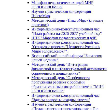
Марафон педагогических идей МИР
ГОЛОВОЛОМОК
Научно-практическая конференция
ПиктоМир
Методический день «ПиктоМир» (лучшие
практики)
Информационно-консультационный час
"План работы на 2026-2027 учебный год"
НПК "Марафон педагогических идей"
Информационно-консультационный час
"Открытие проекта "Ценности России в
Мире головоломок""
Всероссийский онлайн-форум "Богатство
нашей Родины"
Методический день "Интеграция
физической и интеллектуальной активности
современного дошкольника"
Методический день "Особенности
погружения ребёнка с особыми
образовательными потребностями в "МИР
ГОЛОВОЛОМОК"
Информационно-консультационный час
"Задаём вопросы-находим ответы"
Научно-практическая конференция
«Педагогическое проектирование в Год