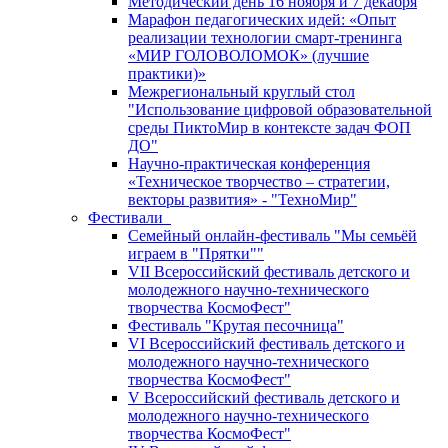
Методический день 16 ноября и 7 декабря
Марафон педагогических идей: «Опыт
реализации технологии смарт-тренинга
«МИР ГОЛОВОЛОМОК» (лучшие
практики)»
Межрегиональный круглый стол
"Использование цифровой образовательной
среды ПиктоМир в контексте задач ФОП
ДО"
Научно-практическая конференция
«Техническое творчество – стратегии,
векторы развития» - "ТехноМир"
Фестивали
Семейный онлайн-фестиваль "Мы семьёй
играем в "Прятки""
VII Всероссийский фестиваль детского и
молодежного научно-технического
творчества КосмоФест"
Фестиваль "Крутая песочница"
VI Всероссийский фестиваль детского и
молодежного научно-технического
творчества КосмоФест"
V Всероссийский фестиваль детского и
молодежного научно-технического
творчества КосмоФест"