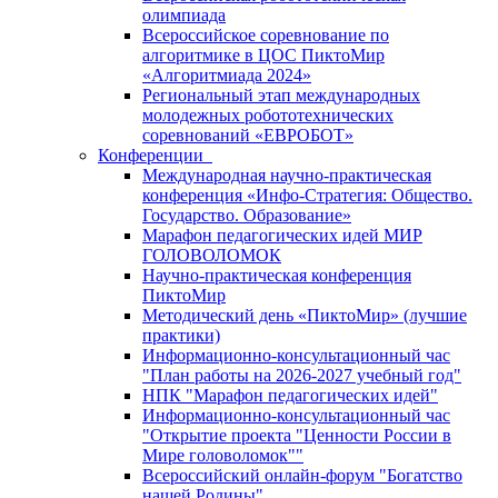
олимпиада
Всероссийское соревнование по
алгоритмике в ЦОС ПиктоМир
«Алгоритмиада 2024»
Региональный этап международных
молодежных робототехнических
соревнований «ЕВРОБОТ»
Конференции
Международная научно-практическая
конференция «Инфо-Стратегия: Общество.
Государство. Образование»
Марафон педагогических идей МИР
ГОЛОВОЛОМОК
Научно-практическая конференция
ПиктоМир
Методический день «ПиктоМир» (лучшие
практики)
Информационно-консультационный час
"План работы на 2026-2027 учебный год"
НПК "Марафон педагогических идей"
Информационно-консультационный час
"Открытие проекта "Ценности России в
Мире головоломок""
Всероссийский онлайн-форум "Богатство
нашей Родины"