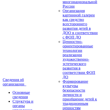
многонациональной
России
Организация
картинной галереи
как средство
всестороннего
развития детей в
ДОО в соответствии
с ФОП ДО
Ценностно-
ориентированные
технологии
реализации
художественно-
эстетического
развития в
соответствии ФОП
ДО
Сведения об
Формирование
организации
культуры
безопасности
Основные
личности и
сведения
приобщение детей к
Структура и
традиционным
органы
ценностям