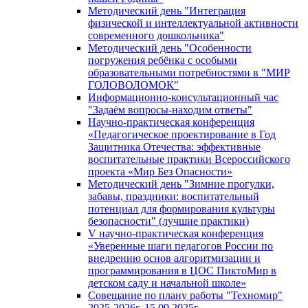
Методический день "Интеграция
физической и интеллектуальной активности
современного дошкольника"
Методический день "Особенности
погружения ребёнка с особыми
образовательными потребностями в "МИР
ГОЛОВОЛОМОК"
Информационно-консультационный час
"Задаём вопросы-находим ответы"
Научно-практическая конференция
«Педагогическое проектирование в Год
Защитника Отечества: эффективные
воспитательные практики Всероссийского
проекта «Мир Без Опасности»
Методический день "Зимние прогулки,
забавы, праздники: воспитательный
потенциал для формирования культуры
безопасности" (лучшие практики)
V научно-практическая конференция
«Уверенные шаги педагогов России по
внедрению основ алгоритмизации и
программирования в ЦОС ПиктоМир в
детском саду и начальной школе»
Совещание по плану работы "Техномир"
2025-2026г. 15.09.2025г