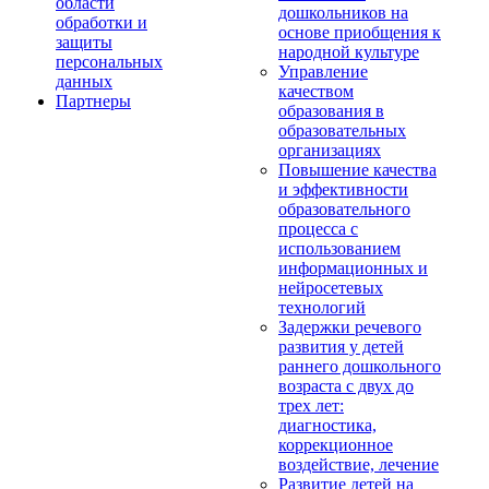
области
дошкольников на
обработки и
основе приобщения к
защиты
народной культуре
персональных
Управление
данных
качеством
Партнеры
образования в
образовательных
организациях
Повышение качества
и эффективности
образовательного
процесса с
использованием
информационных и
нейросетевых
технологий
Задержки речевого
развития у детей
раннего дошкольного
возраста с двух до
трех лет:
диагностика,
коррекционное
воздействие, лечение
Развитие детей на