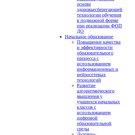
основе
здоровьесберегающей
технологии обучения
в подвижной форме
при реализации ФОП
ДО
Начальное образование
Повышение качества
и эффективности
образовательного
процесса с
использованием
информационных и
нейросетевых
технологий
Развитие
алгоритмического
мышления у
учащихся начальных
классов с
использованием
цифровой
образовательной
среды
Духовно-