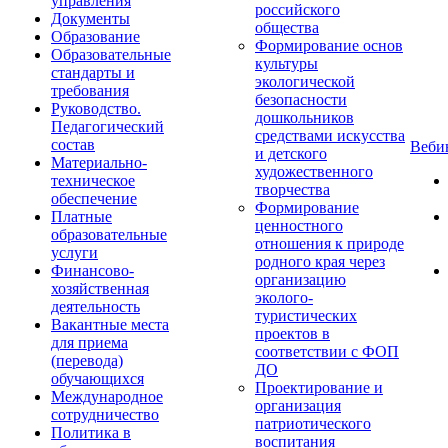
управления
российского
Документы
общества
Образование
Формирование основ
Образовательные
культуры
стандарты и
экологической
требования
безопасности
Руководство.
дошкольников
Педагогический
средствами искусства
состав
Веб
и детского
Материально-
художественного
техническое
творчества
обеспечение
Формирование
Платные
ценностного
образовательные
отношения к природе
услуги
родного края через
Финансово-
организацию
хозяйственная
эколого-
деятельность
туристических
Вакантные места
проектов в
для приема
соответствии с ФОП
(перевода)
ДО
обучающихся
Проектирование и
Международное
организация
сотрудничество
патриотического
Политика в
воспитания