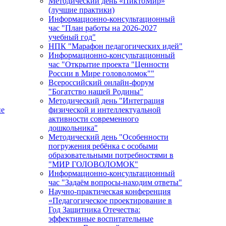
Методический день «ПиктоМир»
(лучшие практики)
Информационно-консультационный
час "План работы на 2026-2027
учебный год"
НПК "Марафон педагогических идей"
Информационно-консультационный
час "Открытие проекта "Ценности
России в Мире головоломок""
Всероссийский онлайн-форум
"Богатство нашей Родины"
Методический день "Интеграция
ие
физической и интеллектуальной
активности современного
дошкольника"
Методический день "Особенности
погружения ребёнка с особыми
образовательными потребностями в
"МИР ГОЛОВОЛОМОК"
Информационно-консультационный
час "Задаём вопросы-находим ответы"
Научно-практическая конференция
«Педагогическое проектирование в
Год Защитника Отечества:
эффективные воспитательные