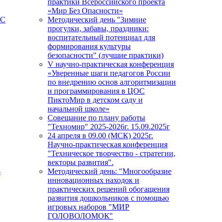
практики Всероссийского проекта
«Мир Без Опасности»
ПС
Методический день "Зимние
прогулки, забавы, праздники:
воспитательный потенциал для
формирования культуры
безопасности" (лучшие практики)
V научно-практическая конференция
«Уверенные шаги педагогов России
по внедрению основ алгоритмизации
и программирования в ЦОС
ПиктоМир в детском саду и
начальной школе»
Совещание по плану работы
"Техномир" 2025-2026г. 15.09.2025г
24 апреля в 09.00 (МСК) 2025г.
Научно-практическая конференция
"Техническое творчество - стратегии,
векторы развития".
-
Методический день: "Многообразие
инновационных находок и
практических решений обогащения
развития дошкольников с помощью
игровых наборов "МИР
ГОЛОВОЛОМОК"