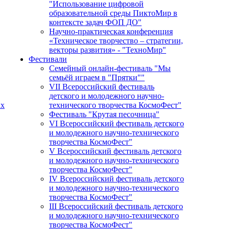
"Использование цифровой
образовательной среды ПиктоМир в
контексте задач ФОП ДО"
Научно-практическая конференция
«Техническое творчество – стратегии,
векторы развития» - "ТехноМир"
Фестивали
Семейный онлайн-фестиваль "Мы
семьёй играем в "Прятки""
VII Всероссийский фестиваль
детского и молодежного научно-
ых
технического творчества КосмоФест"
Фестиваль "Крутая песочница"
VI Всероссийский фестиваль детского
и молодежного научно-технического
творчества КосмоФест"
V Всероссийский фестиваль детского
и молодежного научно-технического
творчества КосмоФест"
IV Всероссийский фестиваль детского
и молодежного научно-технического
творчества КосмоФест"
III Всероссийский фестиваль детского
и молодежного научно-технического
творчества КосмоФест"