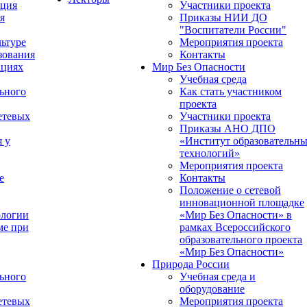
ация
Участники проекта
я
Приказы НИИ ДО
"Воспитатели России"
ьтуре
Мероприятия проекта
зования
Контакты
ациях
Мир Без Опасности
Учебная среда
ьного
Как стать участником
проекта
етевых
Участники проекта
Приказы АНО ДПО
я у
«Институт образовательн
технологий»
Мероприятия проекта
е
Контакты
Положение о сетевой
инновационной площадке
ологии
«Мир Без Опасности» в
ме при
рамках Всероссийского
образовательного проекта
«Мир Без Опасности»
Природа России
ьного
Учебная среда и
оборудование
етевых
Мероприятия проекта