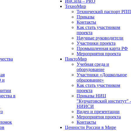
ИнСила – PRO
ТехноМир
Технический паспорт РП
Приказы
Контакты
Как стать участником
проекта
Научные руководители
Участники проекта
Промышленная карта РФ
Мероприятия проекта
чества
ПиктоМир
Учебная среда и
оборудование
ная
Участники «Дошкольное
О и
образование»
Как стать участником
витии
проекта
чества в
Приказы НИЦ
"Курчатовский институт" 
х
НИИСИ
го
Видео и презентации
Мероприятия проекта
оломок
Контакты
ов
Ценности России в Мире