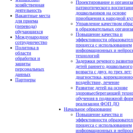
Проектирование и организ
хозяйственная
патриотического воспитани
деятельность
дошкольников на основе
Вакантные места
приобщения к народной кул
для приема
Управление качеством обра
(перевода)
в образовательных организ
обучающихся
Повышение качества и
Международное
эффективности образовател
сотрудничество
процесса с использованием
Политика в
информационных и нейрос
области
технологий
обработки и
Задержки речевого развити
защиты
детей раннего дошкольного
персональных
возраста с двух до трех лет:
данных
диагностика, коррекционно
Партнеры
воздействие, лечение
Развитие детей на основе
здоровьесберегающей техн
обучения в подвижной фор
реализации ФОП ДО
Начальное образование
Повышение качества и
эффективности образовател
процесса с использованием
информационных и нейрос