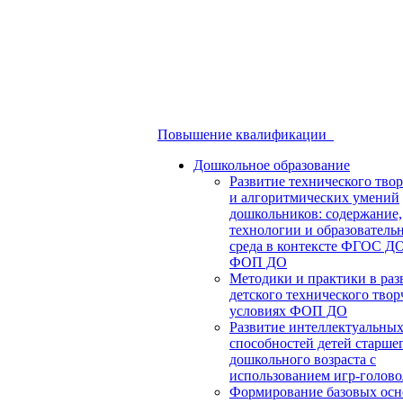
Повышение квалификации
Дошкольное образование
Развитие технического твор
и алгоритмических умений
дошкольников: содержание,
технологии и образователь
среда в контексте ФГОС Д
ФОП ДО
Методики и практики в раз
детского технического твор
условиях ФОП ДО
Развитие интеллектуальны
способностей детей старше
дошкольного возраста с
использованием игр-голов
Формирование базовых осн