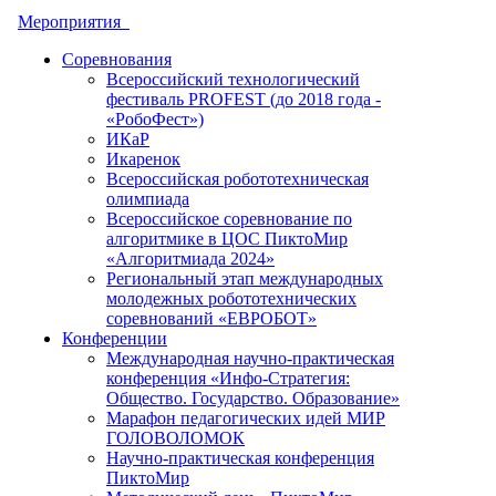
Мероприятия
Соревнования
Всероссийский технологический
фестиваль PROFEST (до 2018 года -
«РобоФест»)
ИКаР
Икаренок
Всероссийская робототехническая
олимпиада
Всероссийское соревнование по
алгоритмике в ЦОС ПиктоМир
«Алгоритмиада 2024»
Региональный этап международных
молодежных робототехнических
соревнований «ЕВРОБОТ»
Конференции
Международная научно-практическая
конференция «Инфо-Стратегия:
Общество. Государство. Образование»
Марафон педагогических идей МИР
ГОЛОВОЛОМОК
Научно-практическая конференция
ПиктоМир