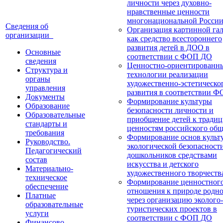
личности через духовно-
нравственные ценности
многонациональной Росси
Сведения об
Организация картинной га
организации
как средство всестороннего
развития детей в ДОО в
Основные
соответствии с ФОП ДО
сведения
Ценностно-ориентированн
Структура и
технологии реализации
органы
художественно-эстетическо
управления
развития в соответствии 
Документы
Формирование культуры
Образование
безопасности личности и
Образовательные
приобщение детей к тради
стандарты и
ценностям российского общ
требования
Формирование основ культ
Руководство.
экологической безопасност
Педагогический
дошкольников средствами
состав
искусства и детского
Материально-
художественного творчеств
техническое
Формирование ценностног
обеспечение
отношения к природе родно
Платные
через организацию эколого-
образовательные
туристических проектов в
услуги
соответствии с ФОП ДО
Финансово-