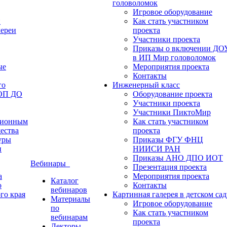
головоломок
Игровое оборудование
и
Как стать участником
лереи
проекта
Участники проекта
Приказы о включении ДО
в ИП Мир головоломок
ые
Мероприятия проекта
Контакты
го
Инженерный класс
ФОП ДО
Оборудование проекта
Участники проекта
Участники ПиктоМир
ционным
Как стать участником
ества
проекта
уры
Приказы ФГУ ФНЦ
и
НИИСИ РАН
Приказы АНО ДПО ИОТ
Вебинары
Презентация проекта
а
Мероприятия проекта
Каталог
о
Контакты
вебинаров
го края
Картинная галерея в детском сад
Материалы
Игровое оборудование
по
Как стать участником
вебинарам
проекта
Лекторы