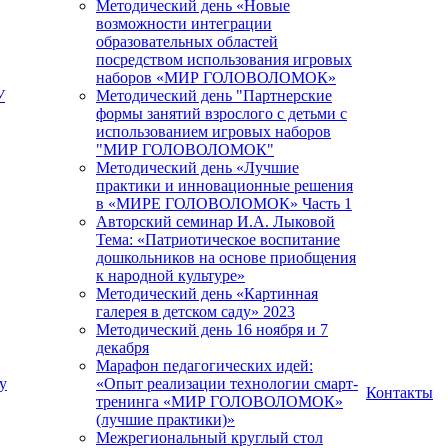
Методический день «Новые
возможности интеграции
образовательных областей
посредством использования игровых
наборов «МИР ГОЛОВОЛОМОК»
У
Методический день "Партнерские
формы занятий взрослого с детьми с
использованием игровых наборов
"МИР ГОЛОВОЛОМОК"
Методический день «Лучшие
практики и инновационные решения
в «МИРЕ ГОЛОВОЛОМОК» Часть 1
Авторский семинар И.А. Лыковой
Тема: «Патриотическое воспитание
дошкольников на основе приобщения
к народной культуре»
Методический день «Картинная
галерея в детском саду» 2023
Методический день 16 ноября и 7
декабря
Марафон педагогических идей:
у
«Опыт реализации технологии смарт-
Контакты
тренинга «МИР ГОЛОВОЛОМОК»
(лучшие практики)»
Межрегиональный круглый стол